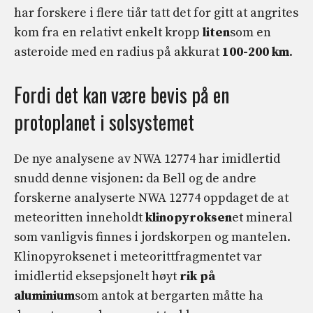
har forskere i flere tiår tatt det for gitt at angrites
kom fra en relativt enkelt kropp
liten
som en
asteroide med en radius på akkurat
100-200 km
.
Fordi det kan være bevis på en
protoplanet i solsystemet
De nye analysene av NWA 12774 har imidlertid
snudd denne visjonen: da Bell og de andre
forskerne analyserte NWA 12774 oppdaget de at
meteoritten inneholdt
klinopyroksen
et mineral
som vanligvis finnes i jordskorpen og mantelen.
Klinopyroksenet i meteorittfragmentet var
imidlertid eksepsjonelt høyt
rik på
aluminium
som antok at bergarten måtte ha