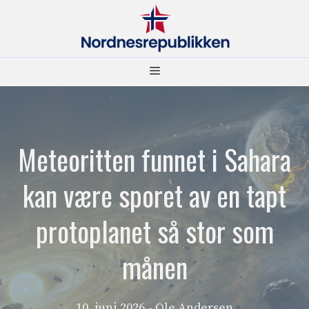
Hopp
til
innhold
Meny
Meteoritten funnet i Sahara
kan være sporet av en tapt
protoplanet så stor som
månen
10. juni 2026
- Ole Andersen