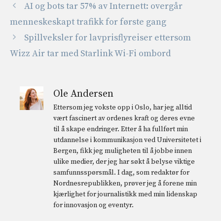
AI og bots tar 57% av Internett: overgår
menneskeskapt trafikk for første gang
Spillveksler for lavprisflyreiser ettersom
Wizz Air tar med Starlink Wi-Fi ombord
Ole Andersen
Ettersom jeg vokste opp i Oslo, har jeg alltid
vært fascinert av ordenes kraft og deres evne
til å skape endringer. Etter å ha fullført min
utdannelse i kommunikasjon ved Universitetet i
Bergen, fikk jeg muligheten til å jobbe innen
ulike medier, der jeg har søkt å belyse viktige
samfunnsspørsmål. I dag, som redaktør for
Nordnesrepublikken, prøver jeg å forene min
kjærlighet for journalistikk med min lidenskap
for innovasjon og eventyr.