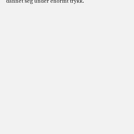
dannet seg under enormt trykk.