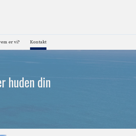
em er vi?
Kontakt
er huden din