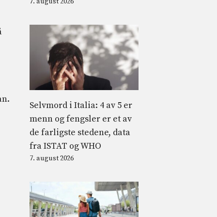
7. august 2026
å
an.
Selvmord i Italia: 4 av 5 er
menn og fengsler er et av
de farligste stedene, data
fra ISTAT og WHO
7. august 2026