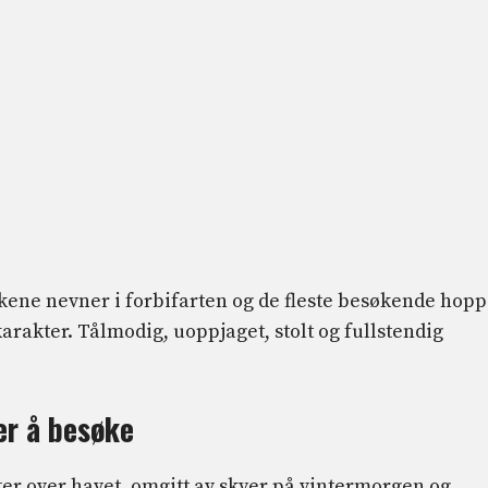
økene nevner i forbifarten og de fleste besøkende hop
karakter. Tålmodig, uoppjaget, stolt og fullstendig
er å besøke
ter over havet, omgitt av skyer på vintermorgen og