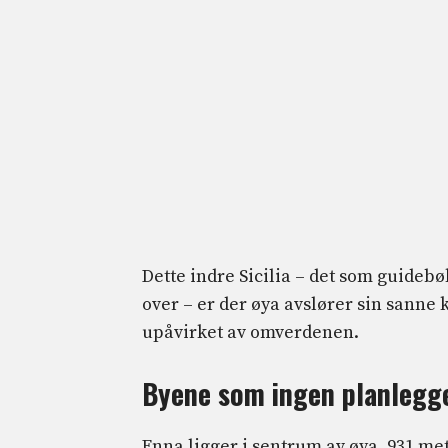
Dette indre Sicilia – det som guideb
over – er der øya avslører sin sanne 
upåvirket av omverdenen.
Byene som ingen planlegg
Enna ligger i sentrum av øya, 931 me