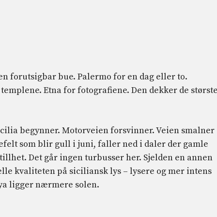
 en forutsigbar bue. Palermo for en dag eller to.
 templene. Etna for fotografiene. Den dekker de størst
Sicilia begynner. Motorveien forsvinner. Veien smalner
efelt som blir gull i juni, faller ned i daler der gamle
stillhet. Det går ingen turbusser her. Sjelden en annen
lle kvaliteten på siciliansk lys – lysere og mer intens
øya ligger nærmere solen.