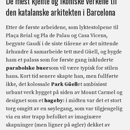
De mest kjente og ikoniske verkene til
den katalanske arkitekten i Barcelona
Etter de første arbeidene, som lyktestolpene til
Plaça Reial og Pla de Palau og Casa Vicens,
begynte Gaudí i de siste tiårene av det nittende
århundre å samarbeide tett med Güell, og bygde
ham et palass som for første gang inkluderte
parabolske buer
som vil være typisk for stilen
hans. Kort tid senere skapte han, men fullførte
ikke, det kolossale
Park Güell
et ambisiøst
urbant verk bygget på siden av Mount Carmel og
designet som et
hageby
: i midten var det et stort
torg omgitt av en søylegang, som var tilgjengelig
via en stor trapp befolket av imaginære
skapninger (men ligner på øgler) dekket av