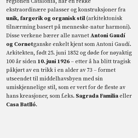
regionen Catalonia, har en rekke
ekstraordinære palasser og konstruksjoner fra
unik, fargerik og organisk stil
(arkitektonisk
tilnærming basert på menneske-natur harmoni).
Disse verkene bærer alle navnet
Antoni Gaudí
og Cornet
ganske enkelt kjent som Antoni Gaudí.
Arkitekten, født 25. juni 1852 og døde for nøyaktig
100 år siden
10. juni 1926
– etter å ha blitt tragisk
påkjørt av en trikk i en alder av 73 – formet
utseendet til middelhavsbyen med sin
umiskjennelige stil, som er vert for de fleste av
hans kreasjoner, som f.eks.
Sagrada Familia
eller
Casa Batlló
.