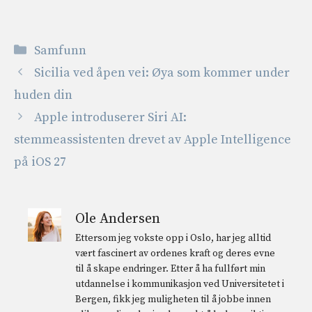
Kategorier
Samfunn
Sicilia ved åpen vei: Øya som kommer under
huden din
Apple introduserer Siri AI:
stemmeassistenten drevet av Apple Intelligence
på iOS 27
Ole Andersen
Ettersom jeg vokste opp i Oslo, har jeg alltid
vært fascinert av ordenes kraft og deres evne
til å skape endringer. Etter å ha fullført min
utdannelse i kommunikasjon ved Universitetet i
Bergen, fikk jeg muligheten til å jobbe innen