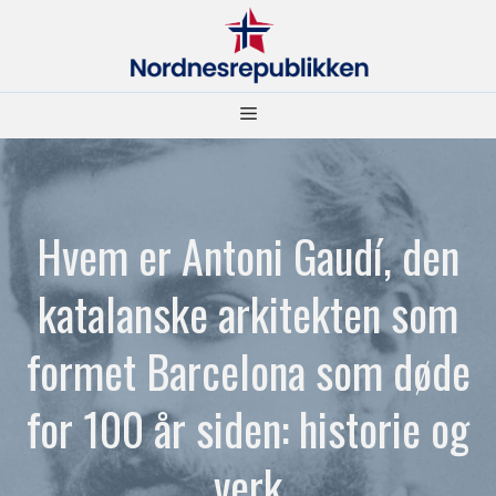
Hopp
til
innhold
Meny
Hvem er Antoni Gaudí, den
katalanske arkitekten som
formet Barcelona som døde
for 100 år siden: historie og
verk