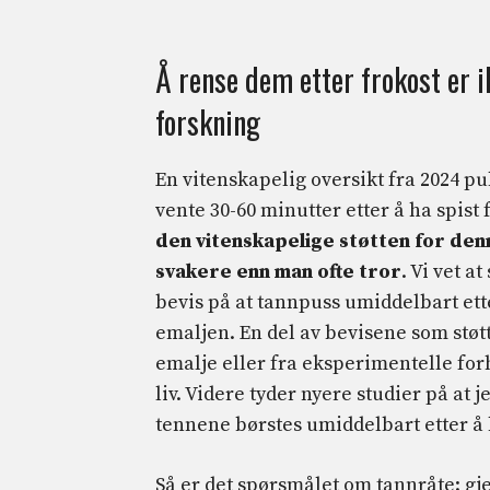
Å rense dem etter frokost er i
forskning
En vitenskapelig oversikt fra 2024 pu
vente 30-60 minutter etter å ha spis
den vitenskapelige støtten for den
svakere enn man ofte tror
. Vi vet a
bevis på at tannpuss umiddelbart ett
emaljen. En del av bevisene som stø
emalje eller fra eksperimentelle forh
liv. Videre tyder nyere studier på at j
tennene børstes umiddelbart etter å 
Så er det spørsmålet om tannråte: g