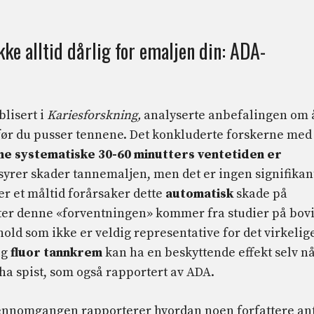
kke alltid dårlig for emaljen din: ADA-
blisert i
Kariesforskning,
analyserte anbefalingen om 
t før du pusser tennene. Det konkluderte forskerne med
ne systematiske 30-60 minutters ventetiden er
t syrer skader tannemaljen, men det er ingen signifikan
er et måltid forårsaker dette
automatisk
skade på
tter denne «forventningen» kommer fra studier på bov
old som ikke er veldig representative for det virkelig
eg
fluor tannkrem
kan ha en beskyttende effekt selv n
ha spist, som også rapportert av ADA.
jennomgangen rapporterer hvordan noen forfattere an