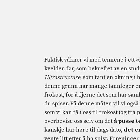
Faktisk våkner vi med tennene i ett
«
kvelden før, som bekreftet av en studi
Ultrastructure,
som fant en økning i b
denne grunn har mange tannleger en 
frokost, for å fjerne det som har sam
du spiser. På denne måten vil vi ogs
som vi kan få i oss til frokost (og fr
overbevise oss selv om det
å pusse t
kanskje har hørt: til dags dato,
det er
vente litt etter å ha spist. Forening