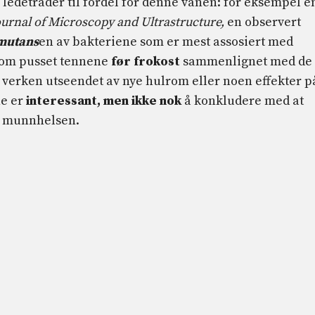
en ledetråder til fordel for denne vanen: for eksempel e
ournal of Microscopy and Ultrastructure,
en observert
 mutans
en av bakteriene som er mest assosiert med
 som pusset tennene
før frokost
sammenlignet med de
e verken utseendet av nye hulrom eller noen effekter p
e er
interessant, men ikke nok
å konkludere med at
or munnhelsen.