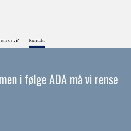
em er vi?
Kontakt
 men i følge ADA må vi rense
n