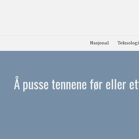
Hopp
til
innhold
Nasjonal
Teknologi
Å pusse tennene før eller e