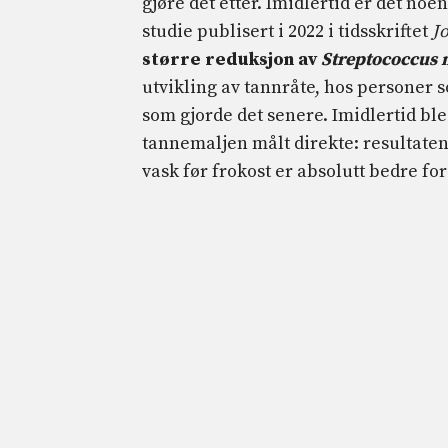
gjøre det etter. Imidlertid er det no
studie publisert i 2022 i tidsskriftet
J
større reduksjon av
Streptococcus
utvikling av tannråte, hos personer
som gjorde det senere. Imidlertid bl
tannemaljen målt direkte: resultaten
vask før frokost er absolutt bedre f