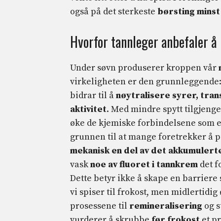
også på det sterkeste
børsting mins
Hvorfor tannleger anbefaler å
Under søvn produserer kroppen vår
virkeligheten er den grunnleggende: 
bidrar til å
nøytralisere syrer, tran
aktivitet
. Med mindre spytt tilgjenge
øke de kjemiske forbindelsene som e
grunnen til at mange foretrekker å 
mekanisk en del av det akkumulert
vask
noe av fluoret i tannkrem
det fo
Dette betyr ikke å skape en barrier
vi spiser til frokost, men midlertidig
prosessene til
remineralisering
og s
vurderer å skrubbe
før frokost
et pr