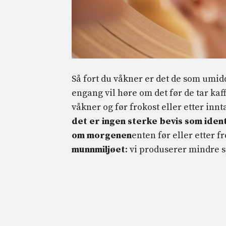
Så fort du våkner er det de som umid
engang vil høre om det før de tar ka
våkner og før frokost eller etter inn
det er ingen sterke bevis som iden
om morgenen
enten før eller etter fr
munnmiljøet
: vi produserer mindre 