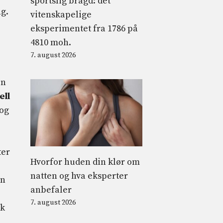
sportslig bragd: det
ng.
vitenskapelige
eksperimentet fra 1786 på
4810 moh.
7. august 2026
en
ell
og
ter
Hvorfor huden din klør om
natten og hva eksperter
en
anbefaler
7. august 2026
lk