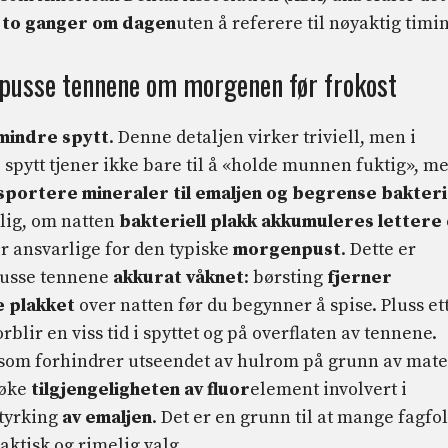
t to ganger om dagen
uten å referere til nøyaktig timi
 pusse tennene om morgenen før frokost
mindre spytt
. Denne detaljen virker triviell, men i
spytt tjener ikke bare til å «holde munnen fuktig», m
sportere mineraler til emaljen og begrense bakteri
lig, om natten
bakteriell plakk akkumuleres lettere
r ansvarlige for den typiske
morgenpust
. Dette er
pusse tennene
akkurat våknet
: børsting
fjerner
e plakket
over natten før du begynner å spise. Pluss et
rblir en viss tid i spyttet og på overflaten av tennene.
e som forhindrer utseendet av hulrom på grunn av mat
 øke
tilgjengeligheten av fluor
element involvert i
tyrking
av emaljen
. Det er en grunn til at mange fagfo
aktisk og rimelig valg.