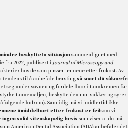
mindre beskyttet» situasjon
sammenlignet med
e fra 2022, publisert i
Journal of Microscopy and
akterier hos de som pusser tennene etter frokost. Av
tendens til å anbefale børsting
så snart du våkner
fø
let seg under søvnen og fordele fluor i tannkremen før
å styrke tannemaljen, beskytte den mot sukker og syrer
a påfølgende hulrom). Samtidig må vi imidlertid ikke
ennene umiddelbart etter frokost er feil
som vi
 ingen solid vitenskapelig bevis
som viser at du må
er som American Dental Association (ADA) anbefaler det