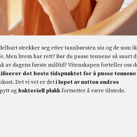
delbart strekker seg etter tannbørsten sin og de som i
ffe. Men hvem har rett? Bør du pusse tennene så snart 
tak av dagens første måltid? Vitenskapen forteller oss d
tifiserer det beste tidspunktet for å pusse tennene
okost. Det vi vet er det
i løpet av natten endres
spytt og
bakteriell plakk
fortsetter å være tilstede.