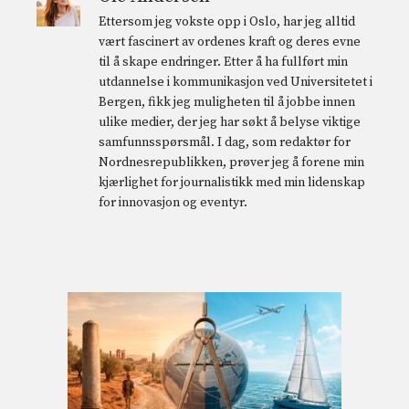
Ettersom jeg vokste opp i Oslo, har jeg alltid
vært fascinert av ordenes kraft og deres evne
til å skape endringer. Etter å ha fullført min
utdannelse i kommunikasjon ved Universitetet i
Bergen, fikk jeg muligheten til å jobbe innen
ulike medier, der jeg har søkt å belyse viktige
samfunnsspørsmål. I dag, som redaktør for
Nordnesrepublikken, prøver jeg å forene min
kjærlighet for journalistikk med min lidenskap
for innovasjon og eventyr.