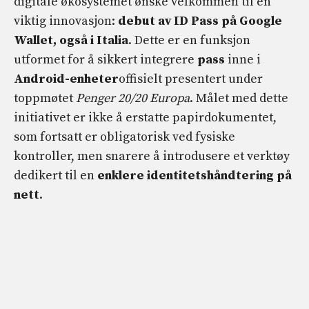
digitale økosystemet ønske velkommen til en
viktig innovasjon:
debut av ID Pass på Google
Wallet, også i Italia
. Dette er en funksjon
utformet for å sikkert integrere
pass
inne i
Android-enheter
offisielt presentert under
toppmøtet
Penger 20/20 Europa
. Målet med dette
initiativet er ikke å erstatte papirdokumentet,
som fortsatt er obligatorisk ved fysiske
kontroller, men snarere å introdusere et verktøy
dedikert til en
enklere identitetshåndtering på
nett
.