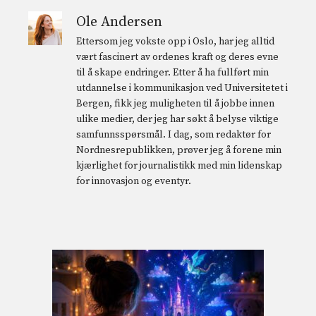
Ole Andersen
Ettersom jeg vokste opp i Oslo, har jeg alltid
vært fascinert av ordenes kraft og deres evne
til å skape endringer. Etter å ha fullført min
utdannelse i kommunikasjon ved Universitetet i
Bergen, fikk jeg muligheten til å jobbe innen
ulike medier, der jeg har søkt å belyse viktige
samfunnsspørsmål. I dag, som redaktør for
Nordnesrepublikken, prøver jeg å forene min
kjærlighet for journalistikk med min lidenskap
for innovasjon og eventyr.