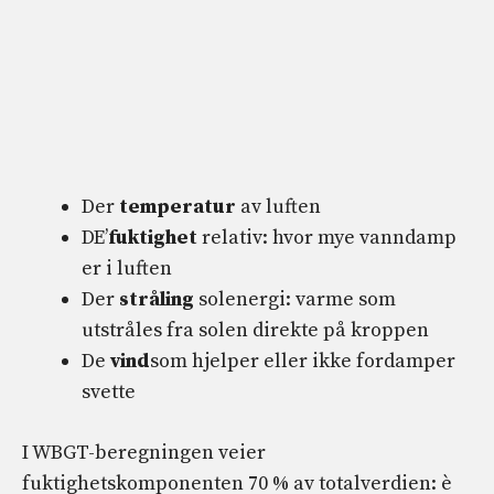
Der
temperatur
av luften
DE’
fuktighet
relativ: hvor mye vanndamp
er i luften
Der
stråling
solenergi: varme som
utstråles fra solen direkte på kroppen
De
vind
som hjelper eller ikke fordamper
svette
I WBGT-beregningen veier
fuktighetskomponenten 70 % av totalverdien: è