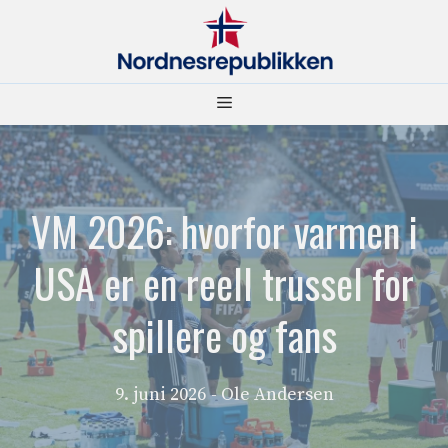
Hopp
til
innhold
Meny
VM 2026: hvorfor varmen i
USA er en reell trussel for
spillere og fans
9. juni 2026
- Ole Andersen