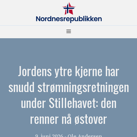
Hopp
til
innhold
Meny
Jordens ytre kjerne har
snudd strømningsretningen
under Stillehavet: den
renner nå østover
9. juni 2026
- Ole Andersen