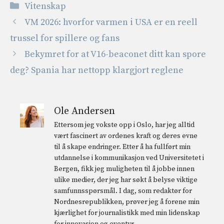
Kategorier
Vitenskap
VM 2026: hvorfor varmen i USA er en reell
trussel for spillere og fans
Bekymret for at V16-beaconet ditt kan spore
deg? Spania har nettopp klargjort reglene
Ole Andersen
Ettersom jeg vokste opp i Oslo, har jeg alltid
vært fascinert av ordenes kraft og deres evne
til å skape endringer. Etter å ha fullført min
utdannelse i kommunikasjon ved Universitetet i
Bergen, fikk jeg muligheten til å jobbe innen
ulike medier, der jeg har søkt å belyse viktige
samfunnsspørsmål. I dag, som redaktør for
Nordnesrepublikken, prøver jeg å forene min
kjærlighet for journalistikk med min lidenskap
for innovasjon og eventyr.