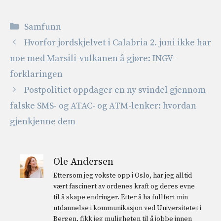
Kategorier
Samfunn
Hvorfor jordskjelvet i Calabria 2. juni ikke har
noe med Marsili-vulkanen å gjøre: INGV-
forklaringen
Postpolitiet oppdager en ny svindel gjennom
falske SMS- og ATAC- og ATM-lenker: hvordan
gjenkjenne dem
Ole Andersen
Ettersom jeg vokste opp i Oslo, har jeg alltid
vært fascinert av ordenes kraft og deres evne
til å skape endringer. Etter å ha fullført min
utdannelse i kommunikasjon ved Universitetet i
Bergen, fikk jeg muligheten til å jobbe innen