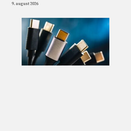
9. august 2026
Hvorfor er ikke alle USB-C-kabler like selv
om de ser identiske ut: hvilke funksjoner du
bør sjekke
9. august 2026
© 2026 Nordnesrepublikken -
Juridisk informasjon og vilkår for