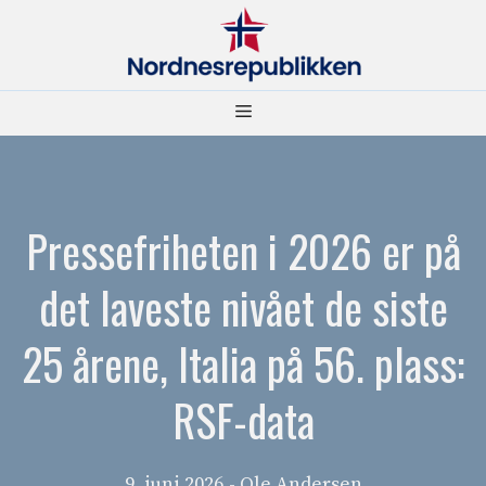
Hopp
til
innhold
Meny
Pressefriheten i 2026 er på
det laveste nivået de siste
25 årene, Italia på 56. plass:
RSF-data
9. juni 2026
- Ole Andersen