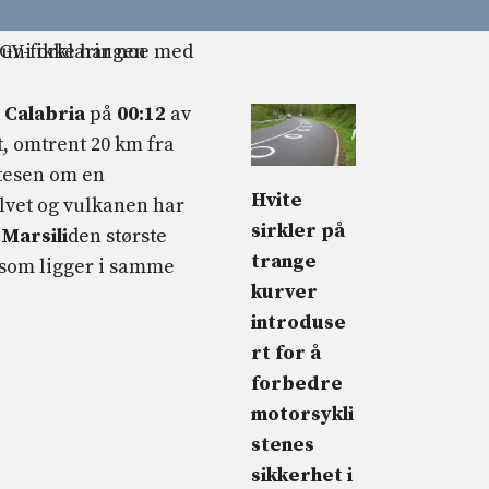
t
Calabria
på
00:12
av
t, omtrent 20 km fra
tesen om en
Hvite
vet og vulkanen har
sirkler på
r
Marsili
den største
trange
som ligger i samme
kurver
introduse
rt for å
forbedre
motorsykli
stenes
sikkerhet i