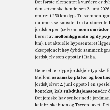
Det første elementet å vurdere er dyb
den seismiske hendelsen 2. juni 2026
omtrent 250 km dyp. Til sammenlign
italiensk seismisitet fra førstnevnte
jordskorpen (selv om
noen områder
berørt av
mellomliggende og dype j
km). Det aktuelle hyposenteret ligge
eksepsjonelt høy dybde sammenligne
jordskjelv som oppstår i Italia.
Generelt er dype jordskjelv typiske f
Mellom
oseaniske plater og kontin
jordskjelvet 2. juni oppsto i en spes
kontekst, kalt
subduksjonssone
der 
Det joniske hav synker ned i jordman
kalabriske buen og Tyrrenhavet. Det