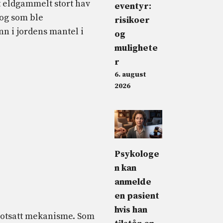
t eldgammelt stort hav
eventyr:
og som ble
risikoer
nn i jordens mantel i
og
mulighete
r
6. august
2026
Psykologe
n kan
anmelde
en pasient
hvis han
 motsatt mekanisme. Som