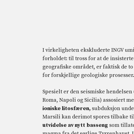
I virkeligheten ekskluderte INGV umi
forholdet: til tross for at de insiste
geografiske området, er faktisk de 
for forskjellige geologiske prosesser
Spesielt er den seismiske hendelsen (
Roma, Napoli og Sicilia) assosiert m
ioniske litosfæren,
subduksjon under
Marsili kan derimot spores tilbake ti
utvidelse av nytt basseng
som tillat
magma fra det sørlige Tyrrenhavet. L