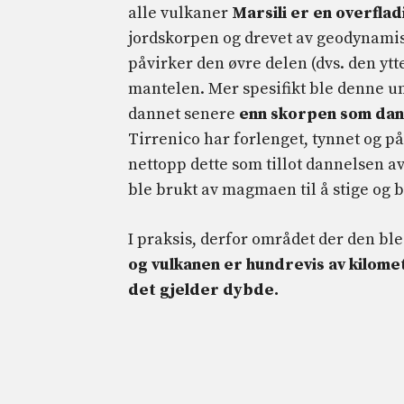
alle vulkaner
Marsili er en overflad
jordskorpen og drevet av geodynami
påvirker den øvre delen (dvs. den ytt
mantelen. Mer spesifikt ble denne 
dannet senere
enn skorpen som da
Tirrenico har forlenget, tynnet og 
nettopp dette som tillot dannelsen a
ble brukt av magmaen til å stige og b
I praksis, derfor området der den bl
og vulkanen er hundrevis av kilome
det gjelder dybde.