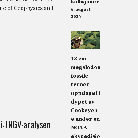
kollisjoner
ute of Geophysics and
6. august
2026
13 cm
megalodon
fossile
tenner
oppdaget i
dypet av
Cookøyen
e under en
li: INGV-analysen
NOAA-
ekspedisjo