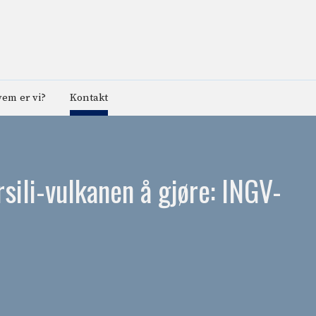
em er vi?
Kontakt
rsili-vulkanen å gjøre: INGV-