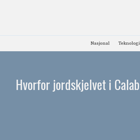
Hopp
til
innhold
Nasjonal
Teknologi
Hvorfor jordskjelvet i Calab