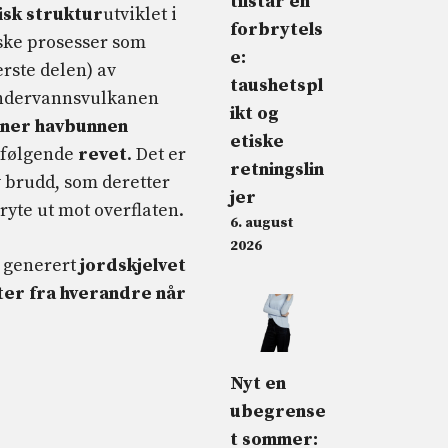
tilstår en
isk struktur
utviklet i
forbrytels
ske prosesser som
e:
erste delen) av
taushetspl
undervannsvulkanen
ikt og
nner havbunnen
etiske
påfølgende
revet
. Det er
retningslin
v brudd, som deretter
jer
ryte ut mot overflaten.
6. august
2026
e generert
jordskjelvet
ter fra hverandre når
Nyt en
ubegrense
t sommer: