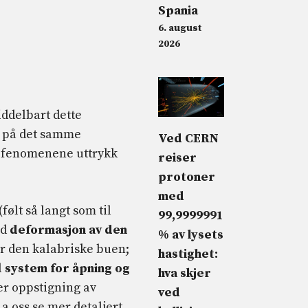
Spania
6. august
2026
ddelbart dette
rte på det samme
Ved CERN
to fenomenene uttrykk
reiser
.
protoner
med
følt så langt som til
99,9999991
ed
deformasjon av den
% av lysets
 den kalabriske buen;
hastighet:
l
system for åpning og
hva skjer
er oppstigning av
ved
a oss se mer detaljert