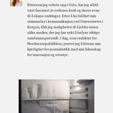
Ettersom jeg vokste opp i Oslo, har jeg alltid
vært fascinert av ordenes kraft og deres evne
til å skape endringer. Etter å ha fullført min
utdannelse i kommunikasjon ved Universitetet i
Bergen, fikk jeg muligheten til å jobbe innen
ulike medier, der jeg har søkt å belyse viktige
samfunnsspørsmål. I dag, som redaktør for
Nordnesrepublikken, prøver jeg å forene min
kjærlighet for journalistikk med min lidenskap
for innovasjon og eventyr.