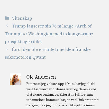
Kategorier
Vitenskap
Trump lanserer sin 76 m lange «Arch of
Triumph» i Washington med to kongeørner:
prosjekt og kritikk
fordi den ble erstattet med den franske
søkemotoren Qwant
Ole Andersen
Ettersom jeg vokste opp i Oslo, har jeg alltid
vært fascinert av ordenes kraft og deres evne
til å skape endringer. Etter å ha fullført min
utdannelse i kommunikasjon ved Universitetet i
Bergen, fikk jeg muligheten til å jobbe innen