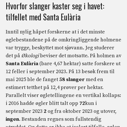
Hvorfor slanger kaster seg i havet:
tilfellet med Santa Eulària
Inntil nylig håpet forskerne at i det minste
øglebestandene på de omkringliggende holmene
var trygge, beskyttet mot sjøvann. Jeg studerer
det på
Økologi
beviser det motsatte. På holmen av
Santa Eulària
(bare 4,67 hektar) satte forskere ut
12 feller i september 2023. På 13 besøk frem til
mai 2025 ble de fanget
58 slanger
med en
estimert tetthet på 12,4 prøver per hektar.
Parallelt viser øgletellingene en vertikal kollaps:
i 2016 hadde øgler blitt talt opp
72
kun i
september 2023
2
og fra oktober 2023 og utover,
ingen
. Bestanden regnes som fullstendig