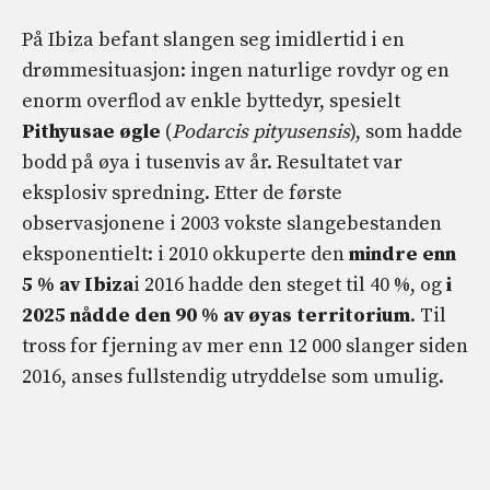
På Ibiza befant slangen seg imidlertid i en
drømmesituasjon: ingen naturlige rovdyr og en
enorm overflod av enkle byttedyr, spesielt
Pithyusae øgle
(
Podarcis pityusensis
), som hadde
bodd på øya i tusenvis av år. Resultatet var
eksplosiv spredning. Etter de første
observasjonene i 2003 vokste slangebestanden
eksponentielt: i 2010 okkuperte den
mindre enn
5 % av Ibiza
i 2016 hadde den steget til 40 %, og
i
2025 nådde den 90 % av øyas territorium
. Til
tross for fjerning av mer enn 12 000 slanger siden
2016, anses fullstendig utryddelse som umulig.