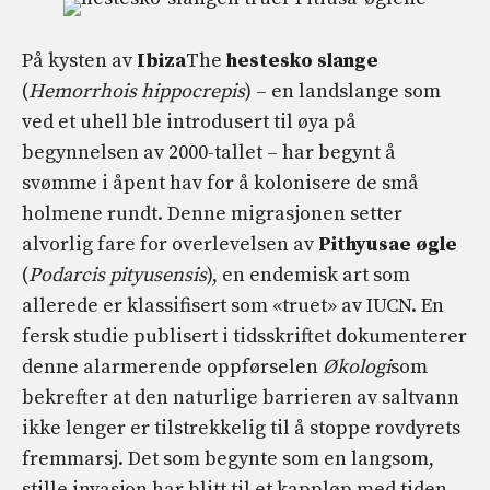
På kysten av
Ibiza
The
hestesko slange
(
Hemorrhois hippocrepis
) – en landslange som
ved et uhell ble introdusert til øya på
begynnelsen av 2000-tallet – har begynt å
svømme i åpent hav for å kolonisere de små
holmene rundt. Denne migrasjonen setter
alvorlig fare for overlevelsen av
Pithyusae øgle
(
Podarcis pityusensis
), en endemisk art som
allerede er klassifisert som «truet» av IUCN. En
fersk studie publisert i tidsskriftet dokumenterer
denne alarmerende oppførselen
Økologi
som
bekrefter at den naturlige barrieren av saltvann
ikke lenger er tilstrekkelig til å stoppe rovdyrets
fremmarsj. Det som begynte som en langsom,
stille invasjon har blitt til et kappløp med tiden