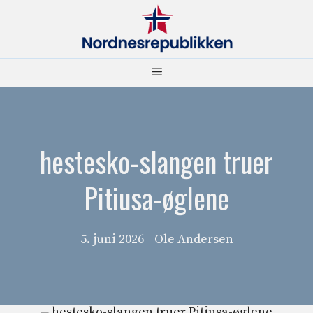
Hopp
til
innhold
Meny
hestesko-slangen truer
Pitiusa-øglene
5. juni 2026
- Ole Andersen