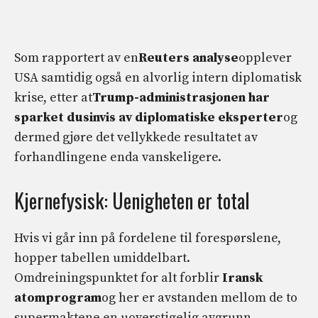
Som rapportert av en
Reuters analyse
opplever
USA samtidig også en alvorlig intern diplomatisk
krise, etter at
Trump-administrasjonen har
sparket dusinvis av diplomatiske eksperter
og
dermed gjøre det vellykkede resultatet av
forhandlingene enda vanskeligere.
Kjernefysisk: Uenigheten er total
Hvis vi går inn på fordelene til forespørslene,
hopper tabellen umiddelbart.
Omdreiningspunktet for alt forblir
Iransk
atomprogram
og her er avstanden mellom de to
supermaktene en uoverstigelig avgrunn.