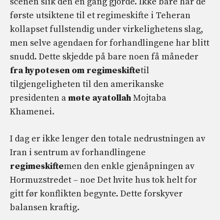
scenen slik den en gang gjorde. Ikke bare har de
første utsiktene til et regimeskifte i Teheran
kollapset fullstendig under virkelighetens slag,
men selve agendaen for forhandlingene har blitt
snudd. Dette skjedde på bare noen få måneder
fra hypotesen om regimeskifte
til
tilgjengeligheten til den amerikanske
presidenten a
møte ayatollah
Mojtaba
Khamenei.
I dag er ikke lenger den totale nedrustningen av
Iran i sentrum av forhandlingene
regimeskifte
men den enkle gjenåpningen av
Hormuzstredet – noe Det hvite hus tok helt for
gitt før konflikten begynte. Dette forskyver
balansen kraftig.