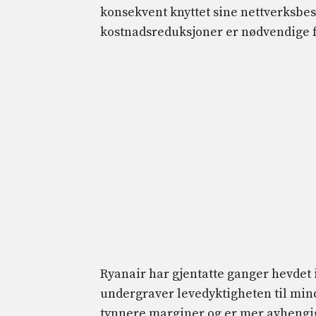
konsekvent knyttet sine nettverksbesl
kostnadsreduksjoner er nødvendige fo
Ryanair har gjentatte ganger hevdet 
undergraver levedyktigheten til mind
tynnere marginer og er mer avhengige