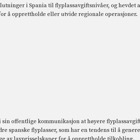
utninger i Spania til flyplassavgiftsnivåer, og hevdet a
r å opprettholde eller utvide regionale operasjoner.
i sin offentlige kommunikasjon at høyere flyplassavgif
re spanske flyplasser, som har en tendens til å gener
 av lavprisselskaper for å opprettholde tilkobling.