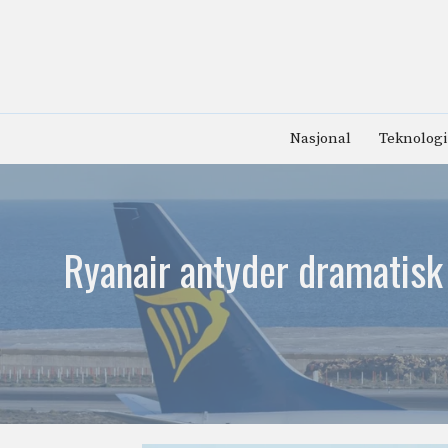
Hopp
til
innhold
Nasjonal
Teknologi
Ryanair antyder dramatisk r