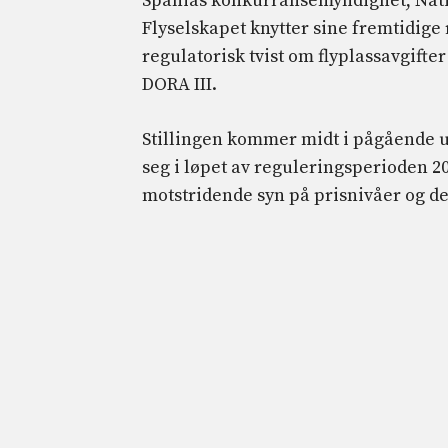
Spanias konkurransemyndighet, Nati
Flyselskapet knytter sine fremtidige 
regulatorisk tvist om flyplassavgift
DORA III.
Stillingen kommer midt i pågående u
seg i løpet av reguleringsperioden 2
motstridende syn på prisnivåer og de