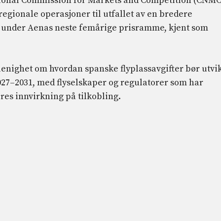
onal Commission for Markets and Competition (CNMC
regionale operasjoner til utfallet av en bredere
er under Aenas neste femårige prisramme, kjent som
enighet om hvordan spanske flyplassavgifter bør utvi
027–2031, med flyselskaper og regulatorer som har
res innvirkning på tilkobling.