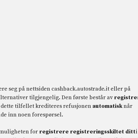
ere seg på nettsiden cashback.autostrade.it eller på
lternativer tilgjengelig. Den første består av
registre
i dette tilfellet krediteres refusjonen
automatisk
når
nde inn noen forespørsel.
d muligheten for
registrere registreringsskiltet ditt
i