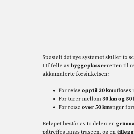
Spesielt det nye systemet skiller to s
I tilfelle av
byggeplasser
retten til
akkumulerte forsinkelsen:
For reise
opptil 30 km
utløses
For turer mellom
30 km og 50
For reise
over 50 km
stiger for
Beløpet består av to deler: en
grunna
påtreffes langs traseen, og en
tilleg