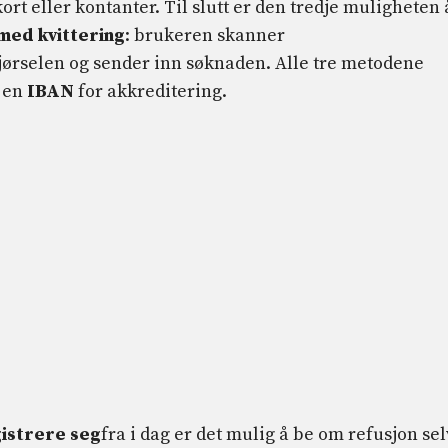
rt eller kontanter. Til slutt er den tredje muligheten 
med kvittering
: brukeren skanner
jørselen og sender inn søknaden. Alle tre metodene
 en
IBAN
for akkreditering.
gistrere seg
fra i dag er det mulig å be om refusjon sel