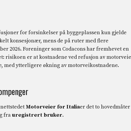
efusjoner for forsinkelser på byggeplassen kun gjelde
nkelt konsesjonær, mens de på ruter med flere
ember 2026. Foreninger som Codacons har fremhevet en
et: risikoen er at kostnadene ved refusjon av motorvei
e, med ytterligere økning av motorveikostnadene.
bompenger
 nettstedet
Motorveier for Italia
er det to hovedmåter
g fra
uregistrert bruker
.