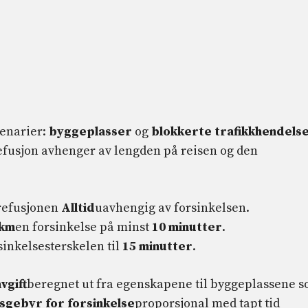
cenarier:
byggeplasser
og
blokkerte trafikkhendels
 refusjon avhenger av lengden på reisen og den
 refusjonen
Alltid
uavhengig av forsinkelsen.
 km
en forsinkelse på minst
10 minutter
.
sinkelsesterskelen til
15 minutter
.
vgift
beregnet ut fra egenskapene til byggeplassene 
gsgebyr for forsinkelse
proporsjonal med tapt tid