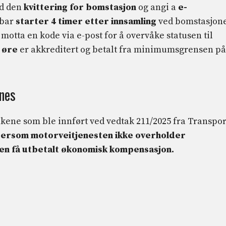
ld den
kvittering for bomstasjon
og angi a
e-
kbar
starter 4 timer etter innsamling
ved bomstasjon
 motta en kode via e-post for å overvåke statusen til
 øre
er akkreditert og betalt fra minimumsgrensen p
nes
ltakene som ble innført ved vedtak 211/2025 fra Transpor
ersom motorveitjenesten ikke overholder
en få utbetalt økonomisk kompensasjon.