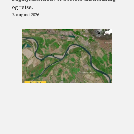
og reise.
7. august 2026
Nivået på Po-elven har aldri vært så lavt:
havet stiger i 25 km i deltaet, det er en
tørkenødsituasjon
7. august 2026