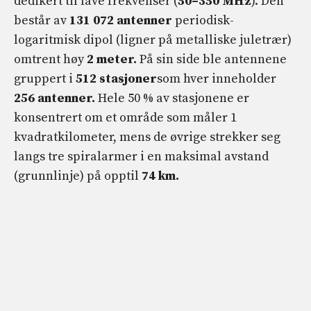
dedikert til lave frekvenser (
50–350 MHz
). Den
består av
131 072 antenner
periodisk-
logaritmisk dipol (ligner på metalliske juletrær)
omtrent høy
2 meter.
På sin side ble antennene
gruppert i
512 stasjoner
som hver inneholder
256 antenner.
Hele 50 % av stasjonene er
konsentrert om et område som måler 1
kvadratkilometer, mens de øvrige strekker seg
langs tre spiralarmer i en maksimal avstand
(grunnlinje) på opptil
74 km.