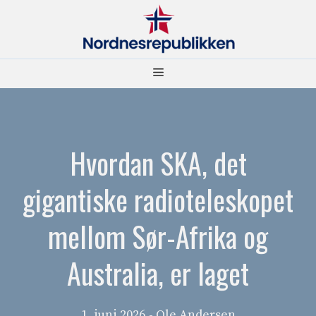
Hopp
til
innhold
Meny
Hvordan SKA, det
gigantiske radioteleskopet
mellom Sør-Afrika og
Australia, er laget
1. juni 2026
- Ole Andersen