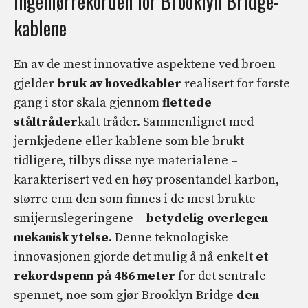
Ingeniørrekorden for Brooklyn Bridge-
kablene
En av de mest innovative aspektene ved broen
gjelder
bruk av hovedkabler
realisert for første
gang i stor skala gjennom
flettede
ståltråder
kalt tråder. Sammenlignet med
jernkjedene eller kablene som ble brukt
tidligere, tilbys disse nye materialene –
karakterisert ved en høy prosentandel karbon,
større enn den som finnes i de mest brukte
smijernslegeringene –
betydelig overlegen
mekanisk ytelse.
Denne teknologiske
innovasjonen gjorde det mulig å nå enkelt
et
rekordspenn på 486 meter
for det sentrale
spennet, noe som gjør Brooklyn Bridge
den