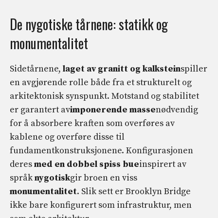
De nygotiske tårnene: statikk og
monumentalitet
Sidetårnene,
laget av granitt og kalkstein
spiller
en avgjørende rolle både fra et strukturelt og
arkitektonisk synspunkt. Motstand og stabilitet
er garantert av
imponerende masse
nødvendig
for å absorbere kraften som overføres av
kablene og overføre disse til
fundamentkonstruksjonene. Konfigurasjonen
deres
med en dobbel spiss bue
inspirert av
språk
nygotisk
gir broen en viss
monumentalitet
. Slik sett er Brooklyn Bridge
ikke bare konfigurert som infrastruktur, men