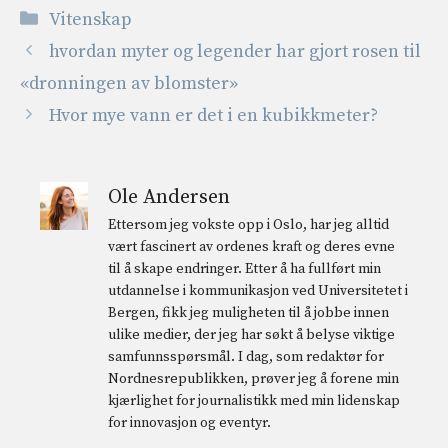
Kategorier
Vitenskap
hvordan myter og legender har gjort rosen til
«dronningen av blomster»
Hvor mye vann er det i en kubikkmeter?
Ole Andersen
Ettersom jeg vokste opp i Oslo, har jeg alltid
vært fascinert av ordenes kraft og deres evne
til å skape endringer. Etter å ha fullført min
utdannelse i kommunikasjon ved Universitetet i
Bergen, fikk jeg muligheten til å jobbe innen
ulike medier, der jeg har søkt å belyse viktige
samfunnsspørsmål. I dag, som redaktør for
Nordnesrepublikken, prøver jeg å forene min
kjærlighet for journalistikk med min lidenskap
for innovasjon og eventyr.