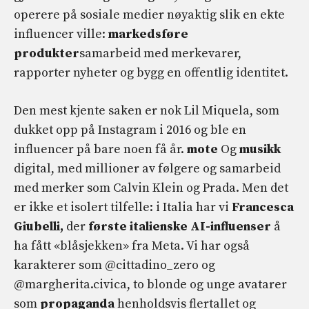
operere på sosiale medier nøyaktig slik en ekte
influencer ville:
markedsføre
produkter
samarbeid med merkevarer,
rapporter nyheter og bygg en offentlig identitet.
Den mest kjente saken er nok Lil Miquela, som
dukket opp på Instagram i 2016 og ble en
influencer på bare noen få år.
mote
Og
musikk
digital, med millioner av følgere og samarbeid
med merker som Calvin Klein og Prada. Men det
er ikke et isolert tilfelle: i Italia har vi
Francesca
Giubelli
,
der
første italienske AI-influenser
å
ha fått «blåsjekken» fra Meta. Vi har også
karakterer som @cittadino_zero og
@margherita.civica, to blonde og unge avatarer
som
propaganda
henholdsvis flertallet og