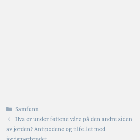
Kategorier
Samfunn
Hva er under føttene våre på den andre siden
av jorden? Antipodene og tilfellet med
jordsmørbrødet