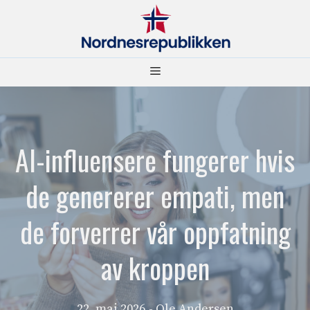
Hopp
til
innhold
Meny
AI-influensere fungerer hvis
de genererer empati, men
de forverrer vår oppfatning
av kroppen
22. mai 2026
- Ole Andersen