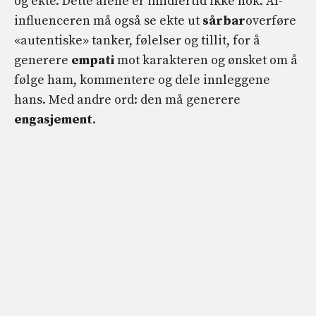
og ekte. Dette alene er imidlertid ikke nok. AI-
influenceren må også se ekte ut
sårbar
overføre
«autentiske» tanker, følelser og tillit, for å
generere
empati
mot karakteren og ønsket om å
følge ham, kommentere og dele innleggene
hans. Med andre ord: den må generere
engasjement
.