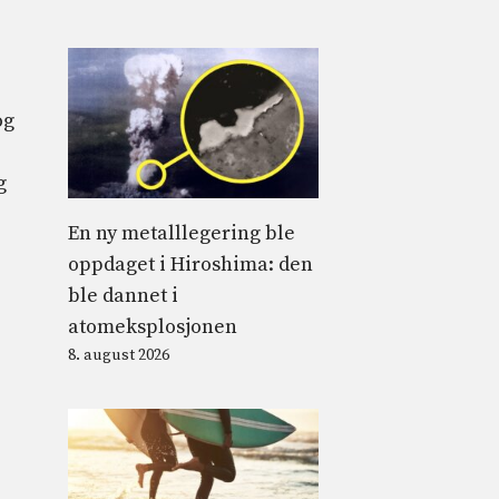
og
g
En ny metalllegering ble
oppdaget i Hiroshima: den
ble dannet i
atomeksplosjonen
8. august 2026