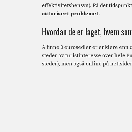
effektivitetshensyn). På det tidspunk
autorisert problemet
.
Hvordan de er laget, hvem so
Å finne 0 eurosedler er enklere enn de
steder av turistinteresse over hele E
steder), men også online på nettsidene