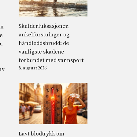
Skulderluksasjoner,
en
ankelforstuinger og
ye
håndleddsbrudd: de
o.
vanligste skadene
forbundet med vannsport
8. august 2026
av
Lavt blodtrykk om