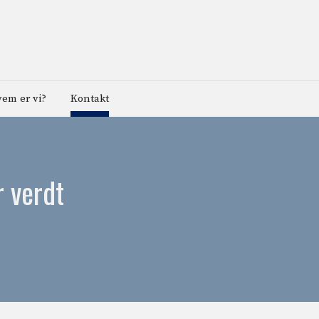
em er vi?
Kontakt
r verdt