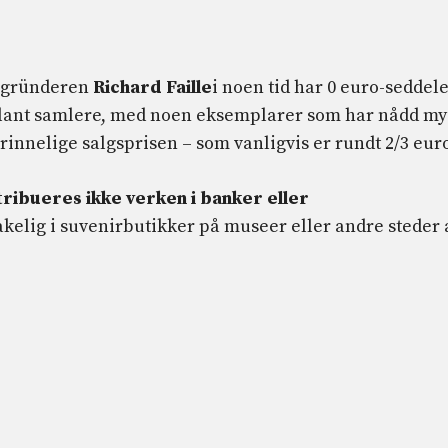
e gründeren
Richard Faille
i noen tid har 0 euro-seddel
 blant samlere, med noen eksemplarer som har nådd m
innelige salgsprisen – som vanligvis er rundt 2/3 eur
tribueres ikke verken i banker eller
kelig i suvenirbutikker på museer eller andre steder 