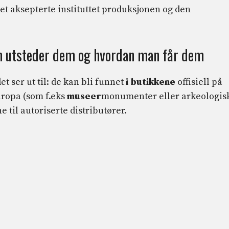
tet aksepterte instituttet produksjonen og den
m utsteder dem og hvordan man får dem
t ser ut til: de kan bli funnet
i butikkene
offisiell på
uropa (som f.eks
museer
monumenter eller arkeologis
 til autoriserte distributører.