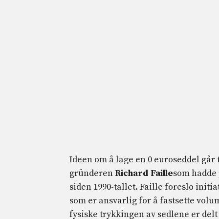
Ideen om å lage en 0 euroseddel går t
gründeren
Richard Faille
som hadde 
siden 1990-tallet. Faille foreslo ini
som er ansvarlig for å fastsette vol
fysiske trykkingen av sedlene er del