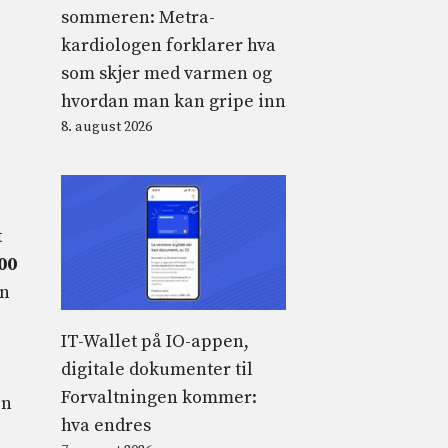
sommeren: Metra-
kardiologen forklarer hva
som skjer med varmen og
hvordan man kan gripe inn
8. august 2026
t
200
in
IT-Wallet på IO-appen,
digitale dokumenter til
Forvaltningen kommer:
en
hva endres