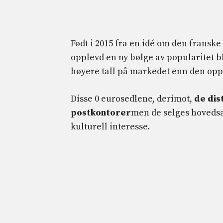
Født i 2015 fra en idé om den fransk
opplevd en ny bølge av popularitet
høyere tall på markedet enn den oppr
Disse 0 eurosedlene, derimot,
de dis
postkontorer
men de selges hovedsa
kulturell interesse.