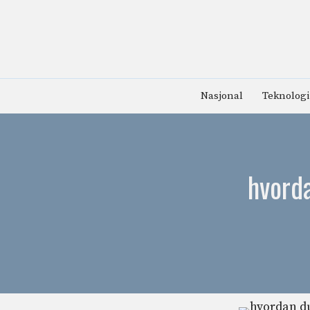
Hopp
til
innhold
Nasjonal
Teknologi
hvorda