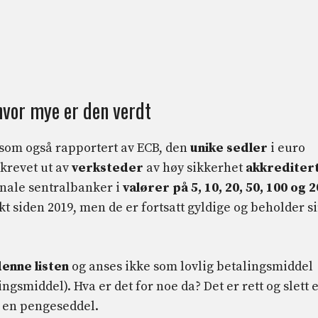
hvor mye er den verdt
 som også rapportert av ECB, den
unike sedler
i euro
skrevet ut av
verksteder
av høy sikkerhet
akkrediter
onale sentralbanker i
valører på 5, 10, 20, 50, 100 og 
kt siden 2019, men de er fortsatt gyldige og beholder s
denne listen
og anses ikke som lovlig betalingsmiddel
ngsmiddel). Hva er det for noe da? Det er rett og slett 
m en pengeseddel.