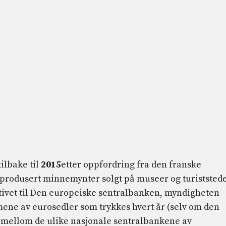
ilbake til
2015
etter oppfordring fra den franske
produsert minnemynter solgt på museer og turiststed
tiativet til Den europeiske sentralbanken, myndigheten
umene av eurosedler som trykkes hvert år (selv om den
t mellom de ulike nasjonale sentralbankene av