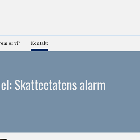
em er vi?
Kontakt
del: Skatteetatens alarm