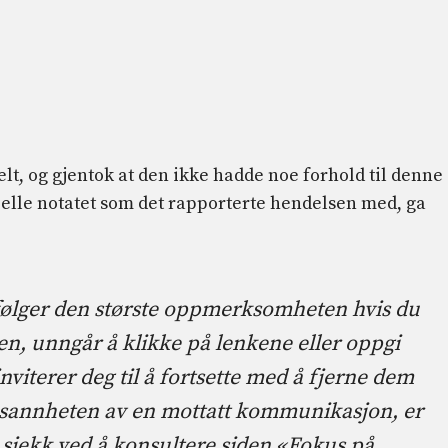
elt, og gjentok at den ikke hadde noe forhold til denne
ielle notatet som det rapporterte hendelsen med, ga
u følger den største oppmerksomheten hvis du
en, unngår å klikke på lenkene eller oppgi
nviterer deg til å fortsette med å fjerne dem
om sannheten av en mottatt kommunikasjon, er
g sjekk ved å konsultere siden «Fokus på