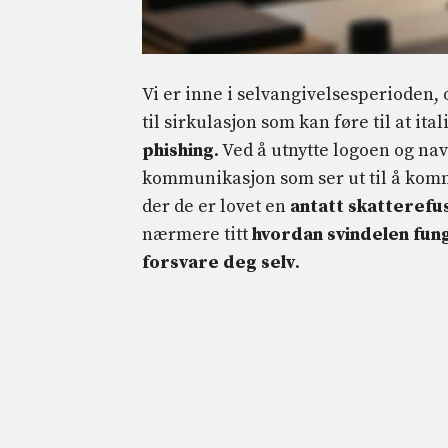
Vi er inne i selvangivelsesperioden, 
til sirkulasjon som kan føre til at ita
phishing
. Ved å utnytte logoen og n
kommunikasjon som ser ut til å komm
der de er lovet en
antatt skatterefus
nærmere titt
hvordan svindelen fun
forsvare deg selv
.