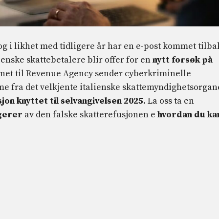
og i likhet med tidligere år har en e-post kommet tilba
lienske skattebetalere blir offer for en
nytt forsøk på
avnet til Revenue Agency sender cyberkriminelle
e fra det velkjente italienske skattemyndighetsorgan
jon knyttet til selvangivelsen 2025
. La oss ta en
gerer
av den falske skatterefusjonen e
hvordan du ka