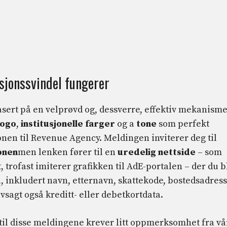
sjonssvindel fungerer
sert på en velprøvd og, dessverre, effektiv mekanisme
logo
,
institusjonelle farger
og a
tone
som perfekt
nen til Revenue Agency. Meldingen inviterer deg til
jonen
men lenken fører til en
uredelig nettside
– som
 trofast imiterer grafikken til AdE-portalen – der du b
, inkludert navn, etternavn, skattekode, bostedsadress
sagt også kreditt- eller debetkortdata.
til disse meldingene krever litt oppmerksomhet fra vå