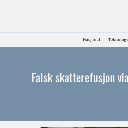
Hopp
til
innhold
Nasjonal
Teknologi
Falsk skatterefusjon vi