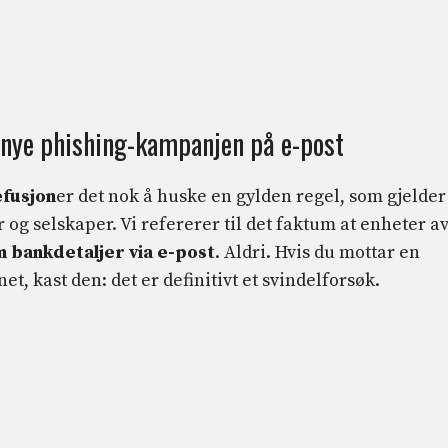
 nye phishing-kampanjen på e-post
efusjon
er det nok å huske en gylden regel, som gjelder
er og selskaper. Vi refererer til det faktum at enheter a
m bankdetaljer via e-post
. Aldri. Hvis du mottar en
et, kast den: det er definitivt et svindelforsøk.