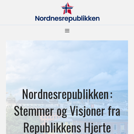
Hopp
til
innhold
Meny
Nordnesrepublikken :
Stemmer og Visjoner fra
Republikkens Hjerte