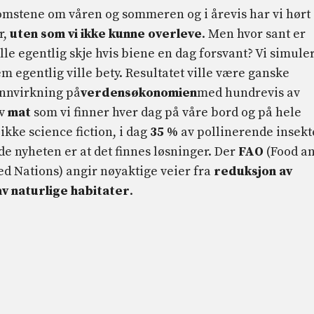
lomstene om våren og sommeren og i årevis har vi hørt 
r,
uten som vi ikke kunne overleve
. Men hvor sant er
lle egentlig skje hvis biene en dag forsvant? Vi simule
em egentlig ville bety. Resultatet ville være ganske
innvirkning på
verdensøkonomien
med hundrevis av
av
mat
som vi finner hver dag på våre bord og på hele
 ikke science fiction, i dag
35 %
av pollinerende insekt
de nyheten er at det finnes løsninger. Der
FAO
(Food a
ed Nations) angir nøyaktige veier fra
reduksjon av
v naturlige habitater
.