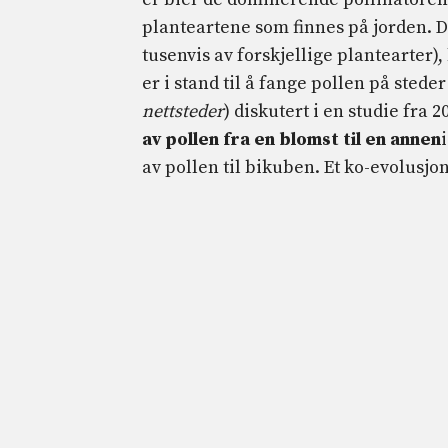
planteartene som finnes på jorden. D
tusenvis av forskjellige plantearter), 
er i stand til å fange pollen på stede
nettsteder
) diskutert i en studie fra 2
av pollen fra en blomst til en annen
av pollen til bikuben. Et ko-evolusjo