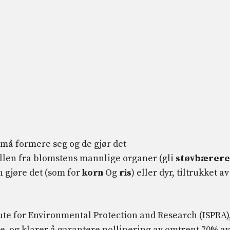
må formere seg og de gjør det
llen fra blomstens mannlige organer (gli
støvbærere
n gjøre det (som for
korn
Og
ris
) eller dyr, tiltrukket av
ute for Environmental Protection and Research (ISPRA)
, og klarer å garantere pollinering av omtrent 70% av