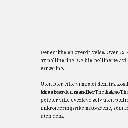
Det er ikke en overdrivelse. Over 75
av pollinering. Og bie-pollinerte avl
ernæring.
Uten bier ville vi mistet dem fra kos
kirsebær
den
mandler
The
kakao
Th
poteter ville overleve selv uten pol
mikronæringsrike matvarene, som fruk
uten dem.