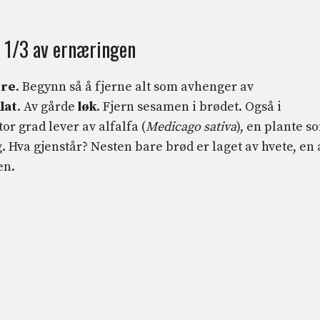
: 1/3 av ernæringen
ere
. Begynn så å fjerne alt som avhenger av
lat
. Av gårde
løk
. Fjern sesamen i brødet. Også i
tor grad lever av alfalfa (
Medicago sativa
), en plante s
. Hva gjenstår? Nesten bare brød er laget av hvete, en 
en.