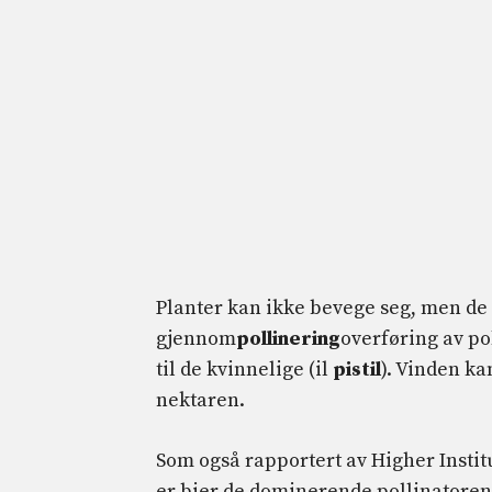
Planter kan ikke bevege seg, men de 
gjennom
pollinering
overføring av po
til de kvinnelige (il
pistil
). Vinden ka
nektaren.
Som også rapportert av Higher Instit
er bier de dominerende pollinatorene