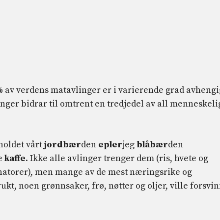
 % av verdens matavlinger er i varierende grad avhengi
inger bidrar til omtrent en tredjedel av all menneskeli
tholdet vårt
jordbær
den
epler
jeg
blåbær
den
e
kaffe
. Ikke alle avlinger trenger dem (ris, hvete og
linatorer), men mange av de mest næringsrike og
t, noen grønnsaker, frø, nøtter og oljer, ville forsvi