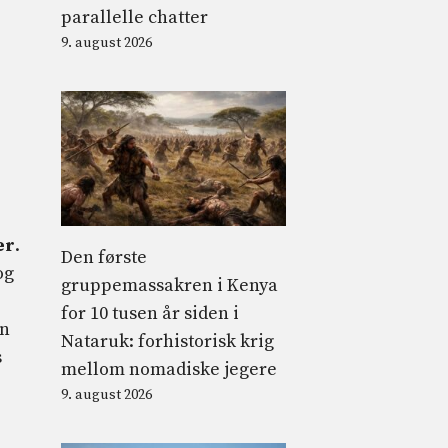
parallelle chatter
9. august 2026
er
.
Den første
og
gruppemassakren i Kenya
for 10 tusen år siden i
en
Nataruk: forhistorisk krig
s
mellom nomadiske jegere
9. august 2026