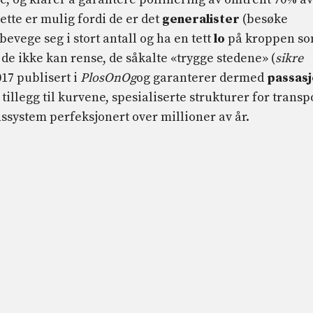
ette er mulig fordi de er det
generalister
(besøke
bevege seg i stort antall og ha en tett
lo
på kroppen s
r de ikke kan rense, de såkalte «trygge stedene» (
sikre
017 publisert i
PlosOn
Og
og garanterer dermed
passasj
i tillegg til kurvene, spesialiserte strukturer for transp
nssystem perfeksjonert over millioner av år.