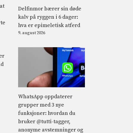
at
Delfinmor bærer sin døde
kalv på ryggen i 6 dager:
rte
hva er epimeletisk atferd
9. august 2026
er
nd
WhatsApp oppdaterer
grupper med 3 nye
funksjoner: hvordan du
bruker @tutti-tagger,
anonyme avstemninger og