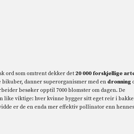
risk ord som omtrent dekker det
20 000 forskjellige art
ke bikuber, danner superorganismer med en
dronning
arbeider besøker opptil 7000 blomster om dagen. De
 like viktige: hver kvinne bygger sitt eget reir i bakk
evidde er de en enda mer effektiv pollinator enn henne