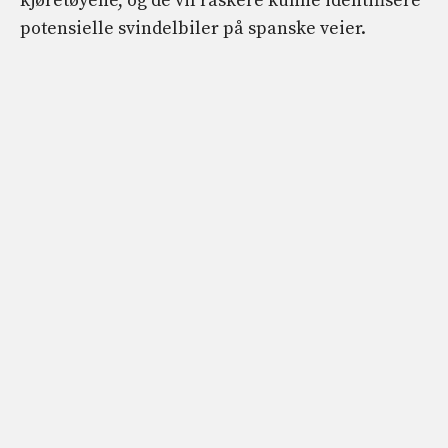
kjøretøyene, og de vil raskere kunne identifisere
potensielle svindelbiler på spanske veier.