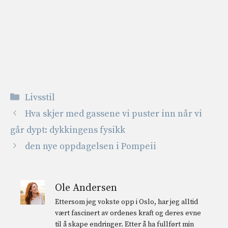
Kategorier
Livsstil
Hva skjer med gassene vi puster inn når vi
går dypt: dykkingens fysikk
den nye oppdagelsen i Pompeii
Ole Andersen
Ettersom jeg vokste opp i Oslo, har jeg alltid
vært fascinert av ordenes kraft og deres evne
til å skape endringer. Etter å ha fullført min