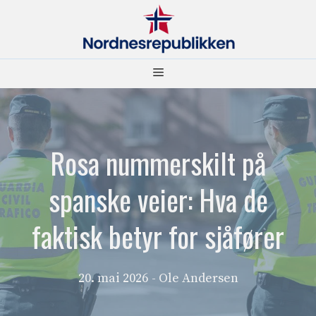
Hopp
til
innhold
Meny
Rosa nummerskilt på
spanske veier: Hva de
faktisk betyr for sjåfører
20. mai 2026
- Ole Andersen