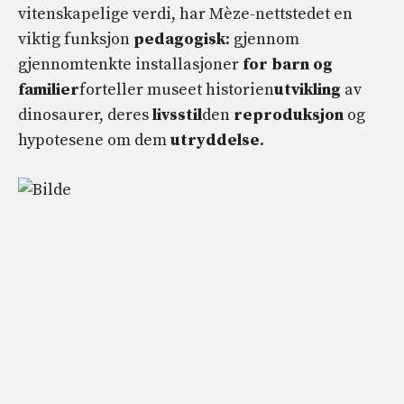
vitenskapelige verdi, har Mèze-nettstedet en
viktig funksjon
pedagogisk
: gjennom
gjennomtenkte installasjoner
for barn og
familier
forteller museet historien
utvikling
av
dinosaurer, deres
livsstil
den
reproduksjon
og
hypotesene om dem
utryddelse
.