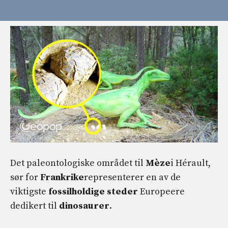
Det paleontologiske området til
Mèze
i Hérault,
sør for
Frankrike
representerer en av de
viktigste
fossilholdige steder
Europeere
dedikert til
dinosaurer
.