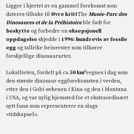
Ligger i hjertet av en gammel forekomst som
dateres tilbake til
Øvre kritt
The
Musée-Parc des
Dinosaures et de la Préhistoire
ble født for
beskytte
og forbedre en
eksepsjonell
oppdagelse
skjedde i
1996
:
hundrevis av fossile
egg
og tallrike beinrester som tilhører
forskjellige dinosaurarter.
Lokaliteten, fordelt på ca
50 km²
regnes i dag som
den største dinosaur-eggforekomsten i verden,
etter den i Gobi-ørkenen i Kina og den i Montana
i USA, og var nylig hjemsted for et ekstraordinært
nytt funn som representerer en slags
«tidskapsel».