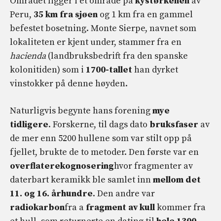
Området ligger i et område på
kystørkenen
av
Peru,
35 km fra sjøen
og 1 km fra en gammel
befestet bosetning. Monte Sierpe, navnet som
lokaliteten er kjent under, stammer fra en
hacienda
(landbruksbedrift fra den spanske
kolonitiden) som i
1700-tallet
han dyrket
vinstokker på denne høyden.
Naturligvis begynte hans forening
mye
tidligere
. Forskerne, til dags dato
bruksfaser
av
de mer enn 5200 hullene som var stilt opp på
fjellet, brukte de to metoder. Den første var en
overflaterekognosering
hvor fragmenter av
daterbart keramikk ble samlet inn
mellom det
11. og 16. århundre
. Den andre var
radiokarbon
fra a
fragment av kull
kommer fra