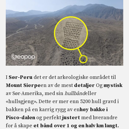
I
Sør-Peru
det er det arkeologiske området til
Mount Sierpe
en av de mest
detaljer
Og
mystisk
av Sør-Amerika, med sin
hullbånd
eller
«hullsgjeng». Dette er mer enn 5200 hull gravd i
bakken på en karrig rygg av en
høy bakke i
Pisco-dalen
og perfekt
justert
med hverandre
for å skape
et bånd over 1 og en halv km langt.