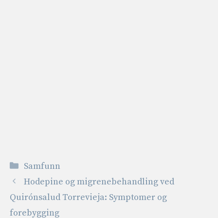
Kategorier
Samfunn
Hodepine og migrenebehandling ved
Quirónsalud Torrevieja: Symptomer og
forebygging