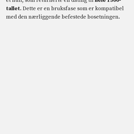
et hull, som returnerte en dating til
hele 1300-
tallet
. Dette er en bruksfase som er kompatibel
med den nærliggende befestede bosetningen.