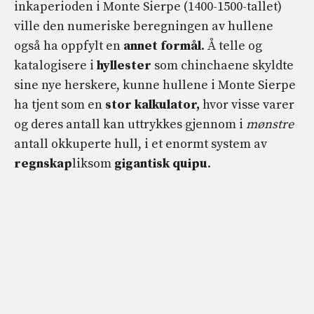
inkaperioden i Monte Sierpe (1400-1500-tallet)
ville den numeriske beregningen av hullene
også ha oppfylt en
annet formål
. Å telle og
katalogisere i
hyllester
som chinchaene skyldte
sine nye herskere, kunne hullene i Monte Sierpe
ha tjent som en
stor kalkulator,
hvor visse varer
og deres antall kan uttrykkes gjennom i
mønstre
antall okkuperte hull, i et enormt system av
regnskap
liksom
gigantisk quipu
.