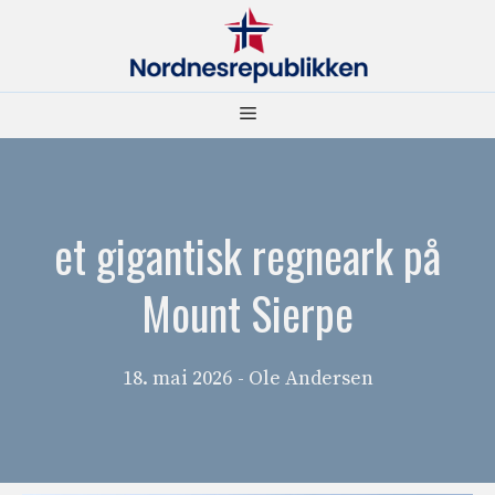
Hopp
til
innhold
Meny
et gigantisk regneark på
Mount Sierpe
18. mai 2026
- Ole Andersen