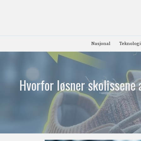
Hopp
til
innhold
Nasjonal
Teknologi
Hvorfor løsner skolissene 