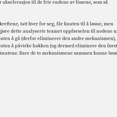
r akselerasjon til de frie endene av lissene, som så
kreftene, tatt hver for seg, får knuten til å løsne, men
gjøre dette analyserte teamet oppførselen til nodene n
uten å gå (derfor eliminerer den andre mekanismen),
d uten å påvirke bakken (og dermed eliminere den førs
dt knutene. Bare de to mekanismene sammen kunne løs