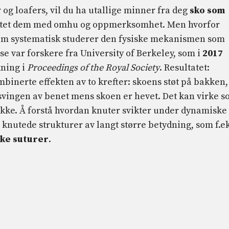
g loafers, vil du ha utallige minner fra deg
sko som
stet dem med omhu og oppmerksomhet. Men hvorfor
 som systematisk studerer den fysiske mekanismen som
e var forskere fra University of Berkeley, som i
2017
kning i
Proceedings of the Royal Society
. Resultatet:
binerte effekten av to krefter: skoens støt på bakken,
 svingen av benet mens skoen er hevet. Det kan virke 
 ikke. Å forstå hvordan knuter svikter under dynamiske
 knutede strukturer av langt større betydning, som f.ek
ske suturer
.