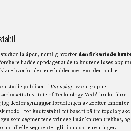
stabil
7-studien la åpen, nemlig hvorfor
den firkantede knut
-forskere hadde oppdaget at de to knutene løses opp m
lare hvorfor den ene holder mer enn den andre.
 en studie publisert i
Vitenskap
av en gruppe
chusetts Institute of Technology. Ved å bruke fibre
(og derfor synliggjør fordelingen av krefter innenfor
sk modell for knutestabilitet basert på tre topologiske
ngen som segmentene vrir seg i når knuten trekkes, og
o parallelle segmenter glir i motsatte retninger.