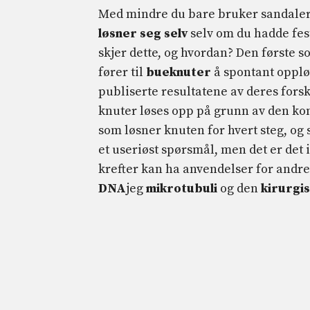
Med mindre du bare bruker sandaler o
løsner seg selv
selv om du hadde fe
skjer dette, og hvordan? Den første
fører til
bueknuter
å spontant oppløs
publiserte resultatene av deres fors
knuter løses opp på grunn av den kom
som løsner knuten for hvert steg, og
et useriøst spørsmål, men det er det
krefter kan ha anvendelser for andre
DNA
jeg
mikrotubuli
og den
kirurgi