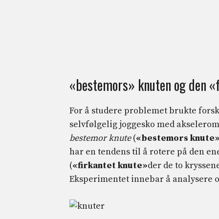
«bestemors» knuten og den «f
For å studere problemet brukte fors
selvfølgelig joggesko med akselerom
bestemor knute
(
«bestemors knute
har en tendens til å rotere på den ene
(
«firkantet knute»
der de to kryssene
Eksperimentet innebar å analysere o