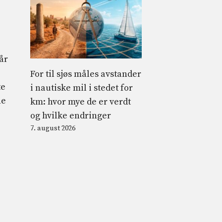
år
For til sjøs måles avstander
te
i nautiske mil i stedet for
ne
km: hvor mye de er verdt
og hvilke endringer
7. august 2026