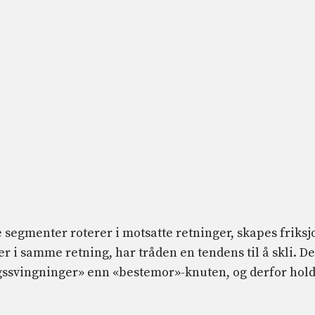
de segmenter roterer i motsatte retninger, skapes friksj
er i samme retning, har tråden en tendens til å skli. D
ngssvingninger» enn «bestemor»-knuten, og derfor hol