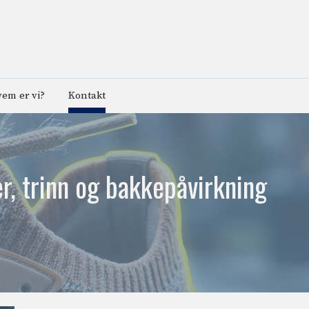
em er vi?
Kontakt
r, trinn og bakkepåvirkning