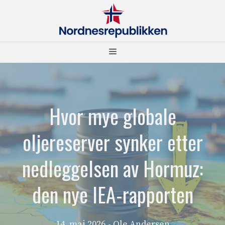
Hopp
til
innhold
Meny
Hvor mye globale
oljereserver synker etter
nedleggelsen av Hormuz:
den nye IEA-rapporten
14. mai 2026
- Ole Andersen