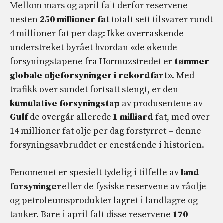
Mellom mars og april falt derfor reservene
nesten
250 millioner fat
totalt sett tilsvarer rundt
4 millioner fat per dag: Ikke overraskende
understreket byrået hvordan «de økende
forsyningstapene fra Hormuzstredet er
tømmer
globale oljeforsyninger i rekordfart
». Med
trafikk over sundet fortsatt stengt, er den
kumulative forsyningstap
av produsentene av
Gulf
de overgår allerede
1 milliard
fat, med over
14 millioner fat olje per dag forstyrret – denne
forsyningsavbruddet er enestående i historien.
Fenomenet er spesielt tydelig i tilfelle av
land
forsyninger
eller de fysiske reservene av råolje
og petroleumsprodukter lagret i landlagre og
tanker. Bare i april falt disse reservene
170