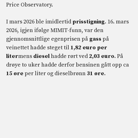
Price Observatory.
I mars 2026 ble imidlertid
prisstigning
. 16. mars
2026, igjen ifølge MIMIT-funn, var den
gjennomsnittlige egenprisen på
gass
på
veinettet hadde steget til
1,82 euro per
liter
mens
diesel
hadde rørt ved
2,03 euro
. På
drøye to uker hadde derfor bensinen gått opp ca
15 øre
per liter og dieselbrønn
31 øre
.