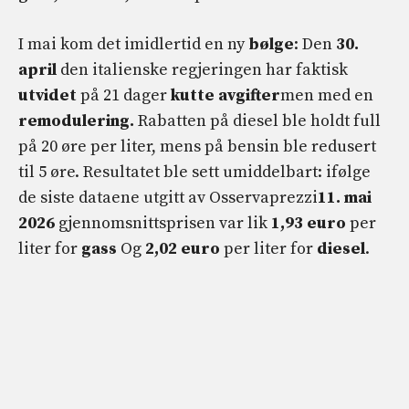
I mai kom det imidlertid en ny
bølge
: Den
30.
april
den italienske regjeringen har faktisk
utvidet
på 21 dager
kutte avgifter
men med en
remodulering.
Rabatten på diesel ble holdt full
på 20 øre per liter, mens på bensin ble redusert
til 5 øre. Resultatet ble sett umiddelbart: ifølge
de siste dataene utgitt av Osservaprezzi
11. mai
2026
gjennomsnittsprisen var lik
1,93 euro
per
liter for
gass
Og
2,02 euro
per liter for
diesel
.