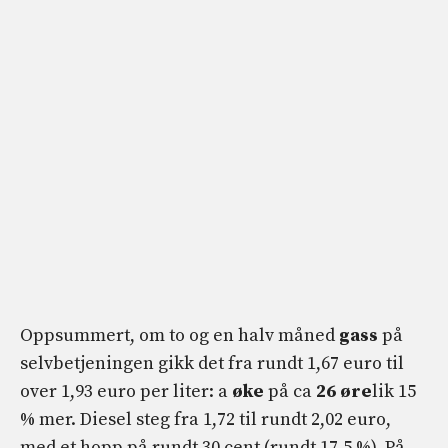
Oppsummert, om to og en halv måned
gass
på
selvbetjeningen gikk det fra rundt 1,67 euro til
over 1,93 euro per liter: a
øke
på ca
26 øre
lik 15
% mer. Diesel steg fra 1,72 til rundt 2,02 euro,
med et hopp på rundt 30 cent (rundt 17,5 %). På