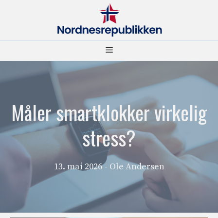
Hopp
til
innhold
Meny
Måler smartklokker virkelig
stress?
13. mai 2026
- Ole Andersen