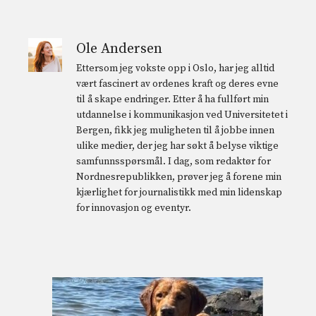
Ole Andersen
Ettersom jeg vokste opp i Oslo, har jeg alltid
vært fascinert av ordenes kraft og deres evne
til å skape endringer. Etter å ha fullført min
utdannelse i kommunikasjon ved Universitetet i
Bergen, fikk jeg muligheten til å jobbe innen
ulike medier, der jeg har søkt å belyse viktige
samfunnsspørsmål. I dag, som redaktør for
Nordnesrepublikken, prøver jeg å forene min
kjærlighet for journalistikk med min lidenskap
for innovasjon og eventyr.