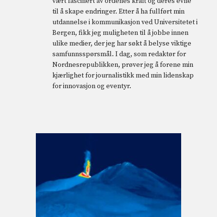
vært fascinert av ordenes kraft og deres evne
til å skape endringer. Etter å ha fullført min
utdannelse i kommunikasjon ved Universitetet i
Bergen, fikk jeg muligheten til å jobbe innen
ulike medier, der jeg har søkt å belyse viktige
samfunnsspørsmål. I dag, som redaktør for
Nordnesrepublikken, prøver jeg å forene min
kjærlighet for journalistikk med min lidenskap
for innovasjon og eventyr.