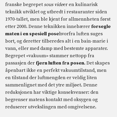
franske begrepet
sous vide
er en kulinarisk
teknikk utviklet og utbredt i restauranter siden
1970-tallet, men ble kjent for allmennheten først
etter 2000. Denne teknikken innebærer
forsegle
maten i en spesiell pose
hvorfra luften suges
bort, og deretter tilberedes alt i en bain-marie i
vann, eller med damp med bestemte apparater.
Begrepet «vakuum» stammer nettopp fra
passasjen der
fjern luften fra posen.
Det skapes
åpenbart ikke en perfekt vakuumtilstand, men
en tilstand der luftmengden er veldig liten
sammenlignet med det ytre miljøet. Denne
reduksjonen har viktige konsekvenser: den
begrenser matens kontakt med oksygen og
reduserer utvekslingen med omgivelsene.