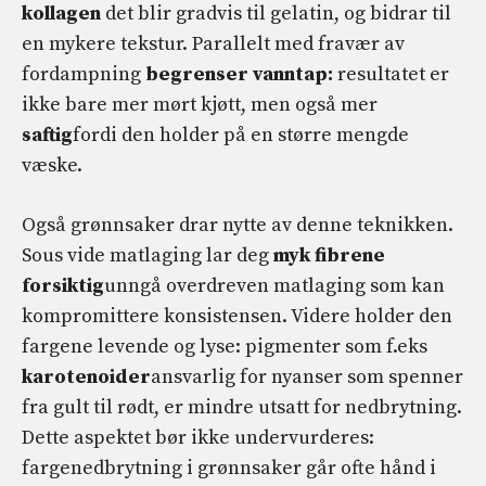
kollagen
det blir gradvis til gelatin, og bidrar til
en mykere tekstur. Parallelt med fravær av
fordampning
begrenser vanntap:
resultatet er
ikke bare mer mørt kjøtt, men også mer
saftig
fordi den holder på en større mengde
væske.
Også grønnsaker drar nytte av denne teknikken.
Sous vide matlaging lar deg
myk fibrene
forsiktig
unngå overdreven matlaging som kan
kompromittere konsistensen. Videre holder den
fargene levende og lyse: pigmenter som f.eks
karotenoider
ansvarlig for nyanser som spenner
fra gult til rødt, er mindre utsatt for nedbrytning.
Dette aspektet bør ikke undervurderes:
fargenedbrytning i grønnsaker går ofte hånd i