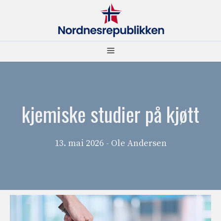
Hopp
til
innhold
Meny
kjemiske studier på kjøtt
13. mai 2026
- Ole Andersen