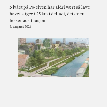
Nivået på Po-elven har aldri vært så lavt:
havet stiger i 25 km i deltaet, det er en
tørkenødsituasjon
7. august 2026
Merwede Utrecht er det ambisiøse
prosjektet til et bilfritt nabolag i Nederland
for 12 tusen innbyggere