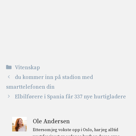
Kategorier
Vitenskap
du kommer inn på stadion med
smarttelefonen din
Elbilførere i Spania får 337 nye hurtigladere
Ole Andersen
Ettersom jeg vokste opp i Oslo, har jeg alltid