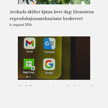
Avokado skifter kjønn hver dag: blomstens
reproduksjonsmekanisme beskrevet
6. august 2026
Gmail vil fjerne «Send som»-funksjonen for
eksterne e-postadresser fra 2027: hva er
endret
6. august 2026