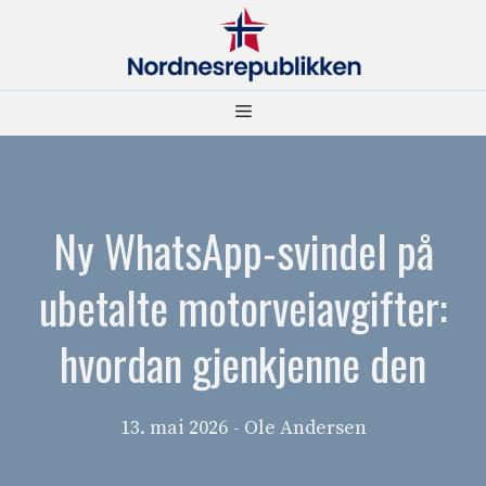
Hopp
til
innhold
Meny
Ny WhatsApp-svindel på
ubetalte motorveiavgifter:
hvordan gjenkjenne den
13. mai 2026
- Ole Andersen