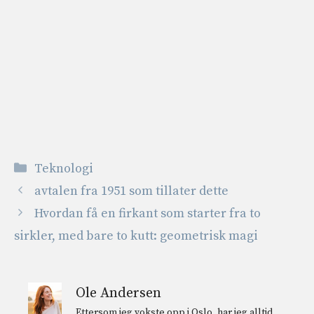
Kategorier
Teknologi
avtalen fra 1951 som tillater dette
Hvordan få en firkant som starter fra to
sirkler, med bare to kutt: geometrisk magi
Ole Andersen
Ettersom jeg vokste opp i Oslo, har jeg alltid