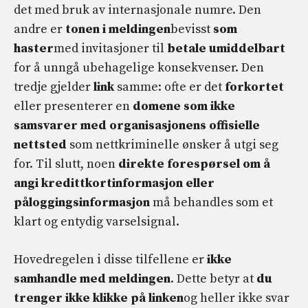
det med bruk av internasjonale numre. Den
andre er
tonen i meldingen
bevisst
som
haster
med invitasjoner til
betale umiddelbart
for å unngå ubehagelige konsekvenser. Den
tredje gjelder
link
samme: ofte er det
forkortet
eller presenterer en
domene som ikke
samsvarer med organisasjonens offisielle
nettsted
som nettkriminelle ønsker å utgi seg
for. Til slutt, noen
direkte forespørsel om å
angi kredittkortinformasjon eller
påloggingsinformasjon
må behandles som et
klart og entydig varselsignal.
Hovedregelen i disse tilfellene er
ikke
samhandle med meldingen
. Dette betyr at
du
trenger ikke klikke på linken
og heller ikke svar