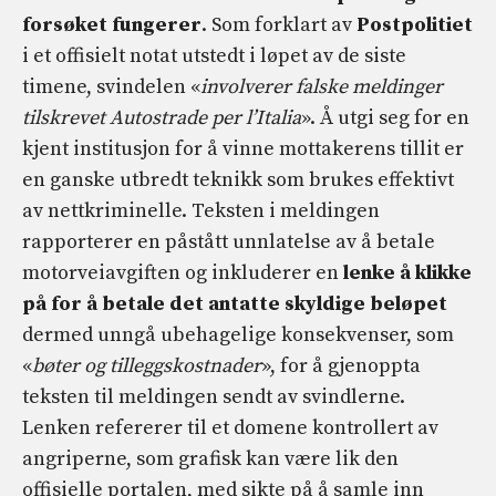
forsøket fungerer
. Som forklart av
Postpolitiet
i et offisielt notat utstedt i løpet av de siste
timene, svindelen «
involverer falske meldinger
tilskrevet Autostrade per l’Italia
». Å utgi seg for en
kjent institusjon for å vinne mottakerens tillit er
en ganske utbredt teknikk som brukes effektivt
av nettkriminelle. Teksten i meldingen
rapporterer en påstått unnlatelse av å betale
motorveiavgiften og inkluderer en
lenke å klikke
på for å betale det antatte skyldige beløpet
dermed unngå ubehagelige konsekvenser, som
«
bøter og tilleggskostnader
», for å gjenoppta
teksten til meldingen sendt av svindlerne.
Lenken refererer til et domene kontrollert av
angriperne, som grafisk kan være lik den
offisielle portalen, med sikte på å samle inn