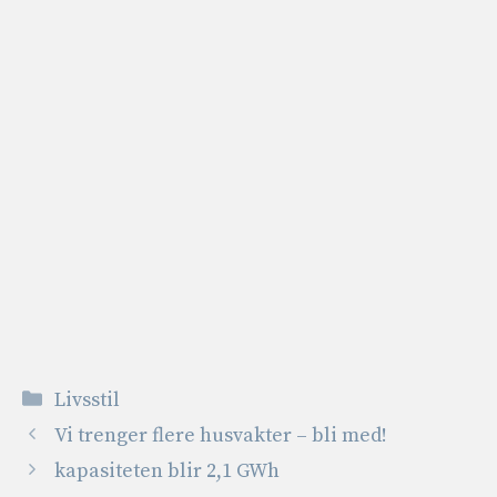
Kategorier
Livsstil
Vi trenger flere husvakter – bli med!
kapasiteten blir 2,1 GWh