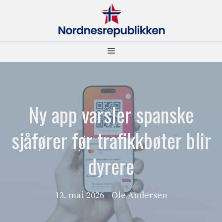
Hopp
til
innhold
Meny
Ny app varsler spanske
sjåfører før trafikkbøter blir
dyrere
13. mai 2026
- Ole Andersen