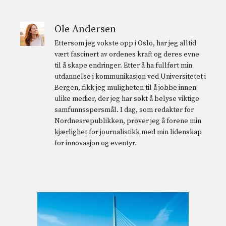
Ole Andersen
Ettersom jeg vokste opp i Oslo, har jeg alltid
vært fascinert av ordenes kraft og deres evne
til å skape endringer. Etter å ha fullført min
utdannelse i kommunikasjon ved Universitetet i
Bergen, fikk jeg muligheten til å jobbe innen
ulike medier, der jeg har søkt å belyse viktige
samfunnsspørsmål. I dag, som redaktør for
Nordnesrepublikken, prøver jeg å forene min
kjærlighet for journalistikk med min lidenskap
for innovasjon og eventyr.