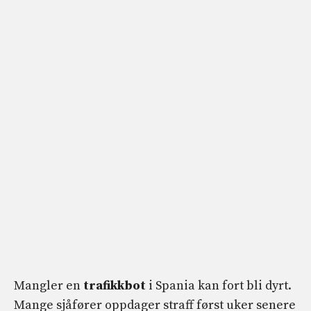
Mangler en
trafikkbot
i Spania kan fort bli dyrt.
Mange sjåfører oppdager straff først uker senere