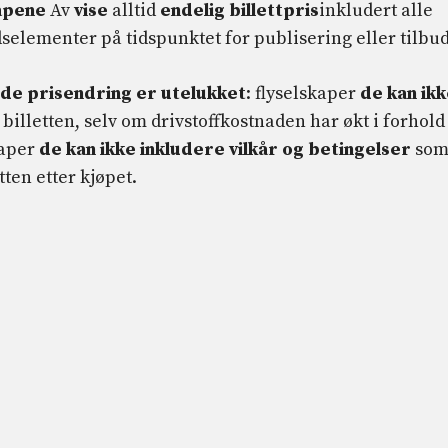
apene
Av
vise
alltid
endelig billettpris
inkludert alle
elementer på tidspunktet for publisering eller tilbud
nde prisendring er utelukket
: flyselskaper
de kan ik
 billetten, selv om drivstoffkostnaden har økt i forhold 
kaper
de kan ikke inkludere vilkår og betingelser
so
tten etter kjøpet.