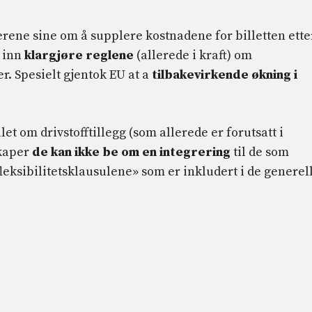
erene sine om å supplere kostnadene for billetten ette
n inn
klargjøre reglene
(allerede i kraft) om
er. Spesielt gjentok EU at a
tilbakevirkende økning i
t om drivstofftillegg (som allerede er forutsatt i
skaper
de kan ikke be om en integrering
til de som
«fleksibilitetsklausulene» som er inkludert i de generel