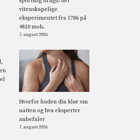
sportslig bragd: det
vitenskapelige
eksperimentet fra 1786 på
4810 moh.
7. august 2026
l,
den
el
Hvorfor huden din klør om
natten og hva eksperter
anbefaler
7. august 2026