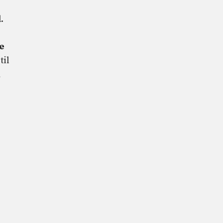
.
ke
til
m