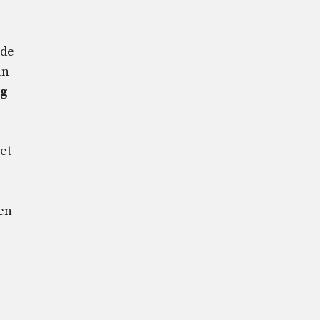
ede
an
ng
et
 en