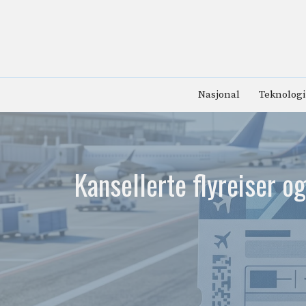
Hopp
til
innhold
Nasjonal
Teknologi
Kansellerte flyreiser o