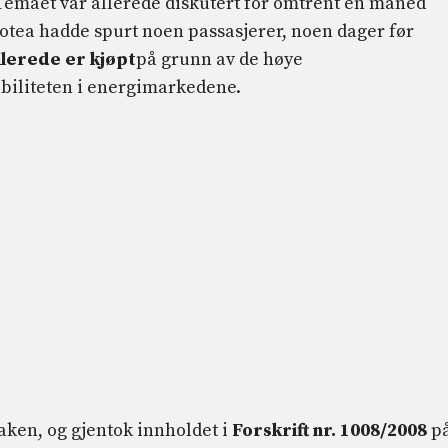
r. Temaet var allerede diskutert for omtrent en måned
olotea hadde spurt noen passasjerer, noen dager før
allerede er kjøpt
på grunn av de høye
abiliteten i energimarkedene.
aken, og gjentok innholdet i
Forskrift nr. 1008/2008
p