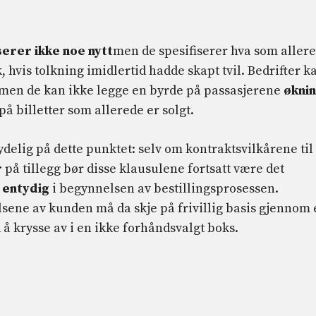
erer ikke noe nytt
men de spesifiserer hva som aller
, hvis tolkning imidlertid hadde skapt tvil. Bedrifter k
men de kan ikke legge en byrde på passasjerene
økni
på billetter som allerede er solgt.
delig på dette punktet: selv om kontraktsvilkårene til 
r
på tillegg bør disse klausulene fortsatt være det
 entydig
i begynnelsen av bestillingsprosessen.
lsene av kunden må da skje på frivillig basis gjennom
å krysse av i en ikke forhåndsvalgt boks.