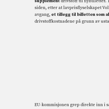
supplement
drivstoff til flybillette
siden, etter at lavprisflyselskapet V
avgang,
et tillegg til billetten som 
drivstoffkostnadene på grunn av ust
EU-kommisjonen grep direkte inn i s