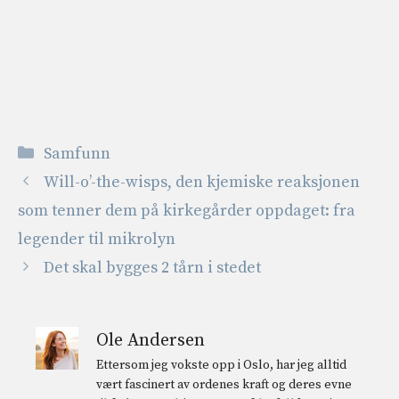
Kategorier
Samfunn
Will-o’-the-wisps, den kjemiske reaksjonen
som tenner dem på kirkegårder oppdaget: fra
legender til mikrolyn
Det skal bygges 2 tårn i stedet
Ole Andersen
Ettersom jeg vokste opp i Oslo, har jeg alltid
vært fascinert av ordenes kraft og deres evne