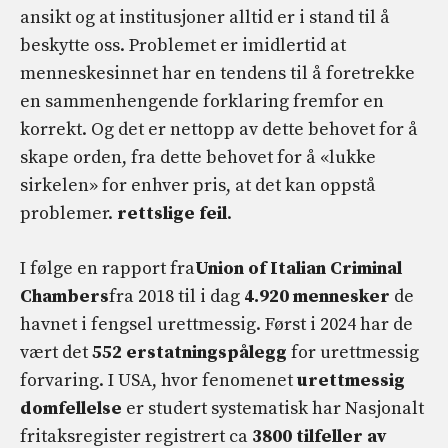
ansikt og at institusjoner alltid er i stand til å
beskytte oss. Problemet er imidlertid at
menneskesinnet har en tendens til å foretrekke
en sammenhengende forklaring fremfor en
korrekt. Og det er nettopp av dette behovet for å
skape orden, fra dette behovet for å «lukke
sirkelen» for enhver pris, at det kan oppstå
problemer.
rettslige feil
.
I følge en rapport fra
Union of Italian Criminal
Chambers
fra 2018 til i dag
4.920 mennesker
de
havnet i fengsel urettmessig. Først i 2024 har de
vært det
552 erstatningspålegg
for urettmessig
forvaring. I USA, hvor fenomenet
urettmessig
domfellelse
er studert systematisk har Nasjonalt
fritaksregister registrert ca
3800 tilfeller av