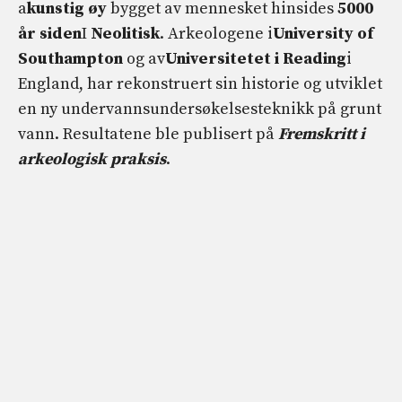
a
kunstig øy
bygget av mennesket hinsides
5000
år siden
I
Neolitisk
. Arkeologene i
University of
Southampton
og av
Universitetet i Reading
i
England, har rekonstruert sin historie og utviklet
en ny undervannsundersøkelsesteknikk på grunt
vann. Resultatene ble publisert på
Fremskritt i
arkeologisk praksis
.