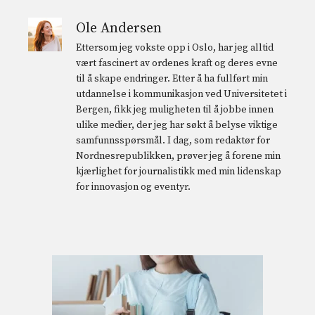
Ole Andersen
Ettersom jeg vokste opp i Oslo, har jeg alltid
vært fascinert av ordenes kraft og deres evne
til å skape endringer. Etter å ha fullført min
utdannelse i kommunikasjon ved Universitetet i
Bergen, fikk jeg muligheten til å jobbe innen
ulike medier, der jeg har søkt å belyse viktige
samfunnsspørsmål. I dag, som redaktør for
Nordnesrepublikken, prøver jeg å forene min
kjærlighet for journalistikk med min lidenskap
for innovasjon og eventyr.