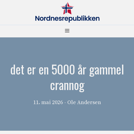
Hopp
til
innhold
Meny
det er en 5000 år gammel
crannog
11. mai 2026
- Ole Andersen