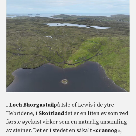
I
Loch Bhorgastail
på Isle of Lewis i de ytre
Hebridene, i
Skottland
det er en liten øy som ved
første øyekast virker som en naturlig ansamling
av steiner. Det er i stedet en såkalt «
crannog
«,