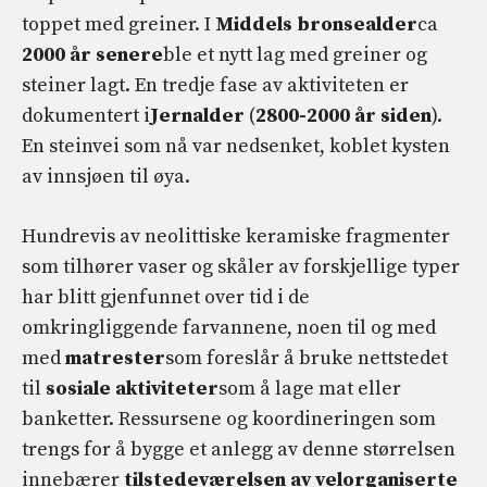
toppet med greiner. I
Middels bronsealder
ca
2000 år senere
ble et nytt lag med greiner og
steiner lagt. En tredje fase av aktiviteten er
dokumentert i
Jernalder
(
2800-2000 år siden
).
En steinvei som nå var nedsenket, koblet kysten
av innsjøen til øya.
Hundrevis av neolittiske keramiske fragmenter
som tilhører vaser og skåler av forskjellige typer
har blitt gjenfunnet over tid i de
omkringliggende farvannene, noen til og med
med
matrester
som foreslår å bruke nettstedet
til
sosiale aktiviteter
som å lage mat eller
banketter. Ressursene og koordineringen som
trengs for å bygge et anlegg av denne størrelsen
innebærer
tilstedeværelsen av velorganiserte