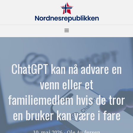
Hopp
til
innhold
Meny
ChatGPT kan nå advare en
venn eller et
familiemedlem hvis de tror
en bruker kan være i fare
10. mai 2026
- Ole Andersen