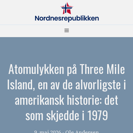
Hopp
til
innhold
Meny
Atomulykken på Three Mile
Island, en av de alvorligste i
amerikansk historie: det
som skjedde i 1979
9. mai 2026
- Ole Andersen