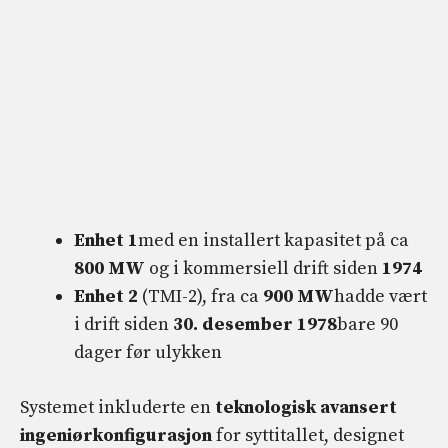
Enhet 1
med en installert kapasitet på ca
800 MW
og i kommersiell drift siden
1974
Enhet 2
(TMI-2), fra ca
900 MW
hadde vært
i drift siden
30. desember 1978
bare 90
dager før ulykken
Systemet inkluderte en
teknologisk avansert
ingeniørkonfigurasjon
for syttitallet, designet