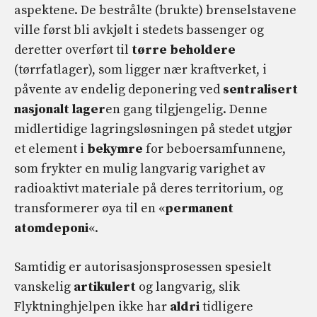
aspektene. De bestrålte (brukte) brenselstavene
ville først bli avkjølt i stedets bassenger og
deretter overført til
tørre beholdere
(tørrfatlager), som ligger nær kraftverket, i
påvente av endelig deponering ved
sentralisert
nasjonalt lager
en gang tilgjengelig. Denne
midlertidige lagringsløsningen på stedet utgjør
et element i
bekymre
for beboersamfunnene,
som frykter en mulig langvarig varighet av
radioaktivt materiale på deres territorium, og
transformerer øya til en «
permanent
atomdeponi
«.
Samtidig er autorisasjonsprosessen spesielt
vanskelig
artikulert
og langvarig, slik
Flyktninghjelpen ikke har
aldri
tidligere