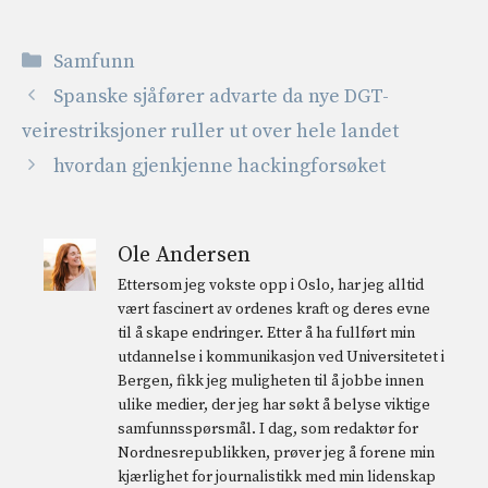
Kategorier
Samfunn
Spanske sjåfører advarte da nye DGT-
veirestriksjoner ruller ut over hele landet
hvordan gjenkjenne hackingforsøket
Ole Andersen
Ettersom jeg vokste opp i Oslo, har jeg alltid
vært fascinert av ordenes kraft og deres evne
til å skape endringer. Etter å ha fullført min
utdannelse i kommunikasjon ved Universitetet i
Bergen, fikk jeg muligheten til å jobbe innen
ulike medier, der jeg har søkt å belyse viktige
samfunnsspørsmål. I dag, som redaktør for
Nordnesrepublikken, prøver jeg å forene min
kjærlighet for journalistikk med min lidenskap