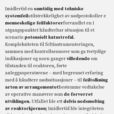
Imidlertid en
samtidig med tekniske
systemfeil
utilstrekkelighet av nødprotokoller e
menneskelige feilfaktorer
forvandlet en i
utgangspunktet håndterbar situasjon til et
scenario
potensielt katastrofal
.
Kompleksiteten til feltinstrumenteringen,
sammen med kontrollsensorer som ga tvetydige
indikasjoner og noen ganger
villedende
om
tilstanden til reaktoren, førte
anleggsoperatørene – med begrenset erfaring
med å håndtere nødssituasjoner – til
feiltolkning
arten av arrangementet
bestemme vedtakelse
av operative manøvrer som
de forverret
utviklingen.
Utfallet ble ett
delvis nedsmelting
av reaktorkjernen
; Imidlertid ble integriteten