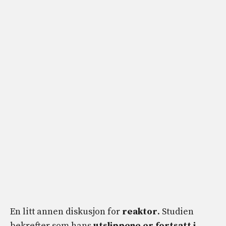
En litt annen diskusjon for
reaktor
. Studien
bekrefter som hans
utslippene er fortsatt
i