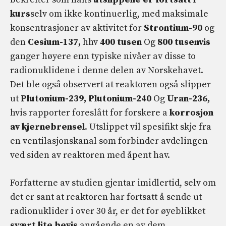
kurs
selv om ikke kontinuerlig, med maksimale
konsentrasjoner av aktivitet for
Strontium-90
og
den
Cesium-137,
hhv
400 tusen
Og
800
tusenvis
ganger høyere enn typiske nivåer av disse to
radionuklidene i denne delen av Norskehavet.
Det ble også observert at reaktoren også slipper
ut
Plutonium-239, Plutonium-240
Og
Uran-236,
hvis rapporter foreslått for forskere a
korrosjon
av kjernebrensel
. Utslippet vil spesifikt skje fra
en ventilasjonskanal som forbinder avdelingen
ved siden av reaktoren med åpent hav.
Forfatterne av studien gjentar imidlertid, selv om
det er sant at reaktoren har fortsatt å sende ut
radionuklider i over 30 år, er det for øyeblikket
svært lite bevis
angående en av dem