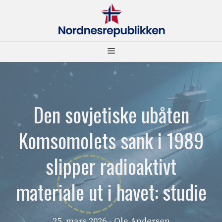
Hopp
til
innhold
Meny
Den sovjetiske ubåten
Komsomolets sank i 1989
slipper radioaktivt
materiale ut i havet: studie
25. mars 2026
- Ole Andersen