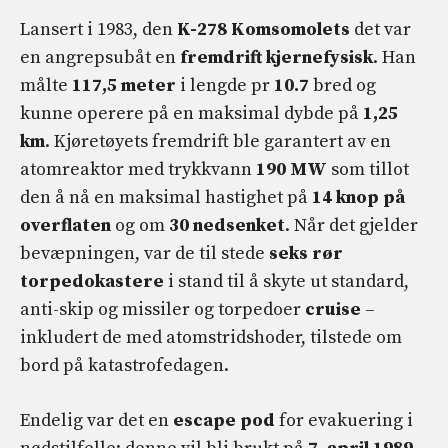
Lansert i 1983, den
K-278
Komsomolets
det var
en angrepsubåt en
fremdrift
kjernefysisk
. Han
målte
117,5 meter
i lengde pr
10.7
bred og
kunne operere på en maksimal dybde på
1,25
km
. Kjøretøyets fremdrift ble garantert av en
atomreaktor med trykkvann
190 MW
som tillot
den å nå en maksimal hastighet på
14 knop på
overflaten
og om
30 nedsenket
. Når det gjelder
bevæpningen, var de til stede
seks
rør
torpedokastere
i stand til å skyte ut standard,
anti-skip og missiler og torpedoer
cruise
–
inkludert de med atomstridshoder, tilstede om
bord på katastrofedagen.
Endelig var det en
escape pod
for evakuering i