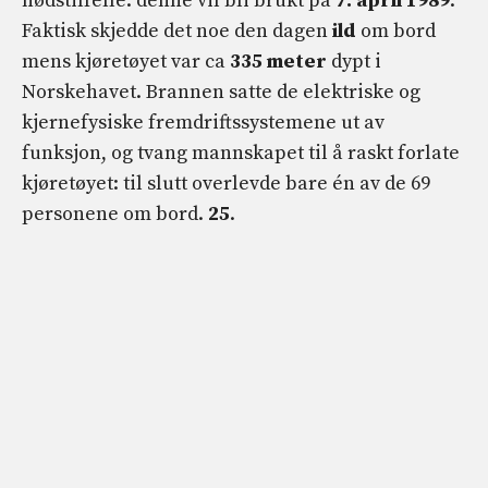
nødstilfelle: denne vil bli brukt på
7. april 1989
.
Faktisk skjedde det noe den dagen
ild
om bord
mens kjøretøyet var ca
335
meter
dypt i
Norskehavet. Brannen satte de elektriske og
kjernefysiske fremdriftssystemene ut av
funksjon, og tvang mannskapet til å raskt forlate
kjøretøyet: til slutt overlevde bare én av de 69
personene om bord.
25
.