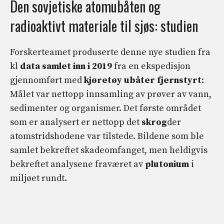
Den sovjetiske atomubåten og
radioaktivt materiale til sjøs: studien
Forskerteamet produserte denne nye studien fra
kl
data samlet inn i 2019
fra en ekspedisjon
gjennomført med
kjøretøy
ubåter
fjernstyrt
:
Målet var nettopp innsamling av prøver av vann,
sedimenter og organismer. Det første området
som er analysert er nettopp det
skrog
der
atomstridshodene var tilstede. Bildene som ble
samlet bekreftet skadeomfanget, men heldigvis
bekreftet analysene fraværet av
plutonium
i
miljøet rundt.