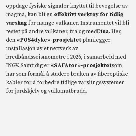
oppdage fysiske signaler knyttet til bevegelse av
magma, kan bli en
effektivt verktøy for tidlig
varsling
for mange vulkaner. Instrumentet vil bli
testet på andre vulkaner, fra og med
Etna
. Her,
den
«POS4dyke»-prosjektet
planlegger
installasjon av et nettverk av
bredbåndsseismometre i 2026, i samarbeid med
INGV. Samtidig er
«SAFAtor»-prosjektet
som
har som formål å studere bruken av fiberoptiske
kabler for å forbedre tidlige varslingssystemer
for jordskjelv og vulkanutbrudd.