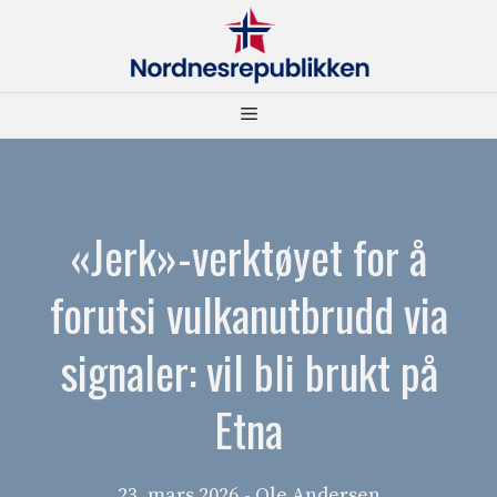
Hopp
til
innhold
Meny
«Jerk»-verktøyet for å
forutsi vulkanutbrudd via
signaler: vil bli brukt på
Etna
23. mars 2026
- Ole Andersen