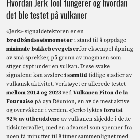
Hvordan Jerk Tool fungerer og hvordan
det ble testet på vulkaner
«Jerk»-signaldetektoren er en
bredbåndsseismometer
i stand til å oppdage
minimale bakkebevegelser
for eksempel åpning
av små sprekker, på grunn av magmaen som
stiger dypt under en vulkan. Disse svake
signalene kan avsløre
i sanntid
tidlige stadier av
vulkansk aktivitet. Verktøyet er allerede testet
mellom 2014 og 2023
ved
Vulkanen Piton de la
Fournaise
på øya Réunion, en av de mest aktive
og overvåkede i verden. «Jerk» lyktes
forutsi
92% av utbruddene
av vulkanen skjedde i dette
tidsintervallet, med en advarsel som spenner fra
noen få minutter til 8 timer sammenlignet med