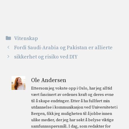
Kategorier
Vitenskap
Fordi Saudi-Arabia og Pakistan er allierte
sikkerhet og risiko ved DIY
Ole Andersen
Ettersom jeg vokste opp i Oslo, har jeg alltid
vært fascinert av ordenes kraft og deres evne
til å skape endringer. Etter å ha fullført min
utdannelse i kommunikasjon ved Universitetet i
Bergen, fikk jeg muligheten til å jobbe innen
ulike medier, der jeg har søkt å belyse viktige
samfunnsspørsmål. I dag, som redaktør for