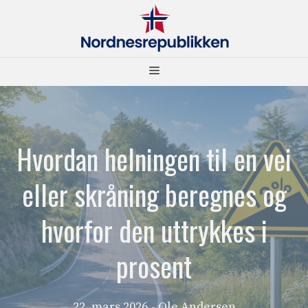
Hopp
til
innhold
Meny
Hvordan helningen til en vei
eller skråning beregnes og
hvorfor den uttrykkes i
prosent
22. mars 2026
- Ole Andersen