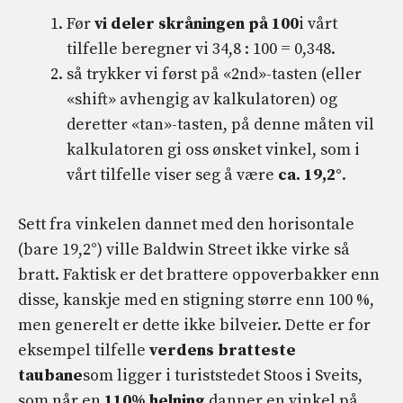
Før
vi deler skråningen på 100
i vårt
tilfelle beregner vi 34,8 : 100 = 0,348.
så trykker vi først på «2nd»-tasten (eller
«shift» avhengig av kalkulatoren) og
deretter «tan»-tasten, på denne måten vil
kalkulatoren gi oss ønsket vinkel, som i
vårt tilfelle viser seg å være
ca. 19,2°
.
Sett fra vinkelen dannet med den horisontale
(bare 19,2°) ville Baldwin Street ikke virke så
bratt. Faktisk er det brattere oppoverbakker enn
disse, kanskje med en stigning større enn 100 %,
men generelt er dette ikke bilveier. Dette er for
eksempel tilfelle
verdens bratteste
taubane
som ligger i turiststedet Stoos i Sveits,
som når en
110% helning
danner en vinkel på