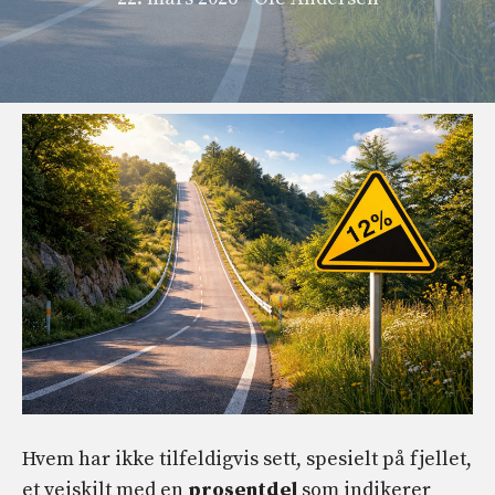
Hvem har ikke tilfeldigvis sett, spesielt på fjellet,
et veiskilt med en
prosentdel
som indikerer