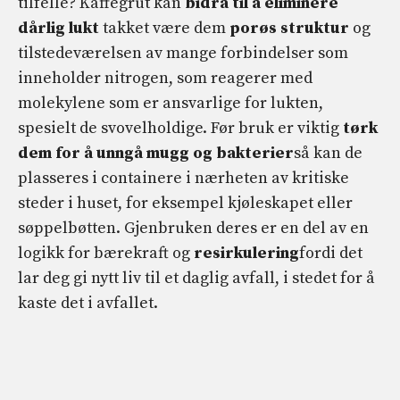
tilfelle? Kaffegrut kan
bidra til å eliminere
dårlig lukt
takket være dem
porøs struktur
og
tilstedeværelsen av mange forbindelser som
inneholder nitrogen, som reagerer med
molekylene som er ansvarlige for lukten,
spesielt de svovelholdige. Før bruk er viktig
tørk
dem for å unngå mugg og bakterier
så kan de
plasseres i containere i nærheten av kritiske
steder i huset, for eksempel kjøleskapet eller
søppelbøtten. Gjenbruken deres er en del av en
logikk for bærekraft og
resirkulering
fordi det
lar deg gi nytt liv til et daglig avfall, i stedet for å
kaste det i avfallet.