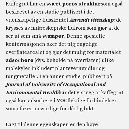
Kaffegrut har en
svært porøs struktur
som også
beskrevet av en studie publisert i det
vitenskapelige tidsskriftet
Anvendt vitenskap
: de
krysses av mikroskopiske hulrom som gjør at de
ser ut som små
svamper
. Denne spesielle
konformasjonen øker det tilgjengelige
overflatearealet og gjør det mulig for materialet
adsorbere
(dvs. beholde på overflaten) ulike
molekyler inkludert plantevernmidler og
tungmetaller. I en annen studie, publisert på
Journal of University of Occupational and
Environmental Health
har det vist seg at kaffegrut
også kan adsorbere i
VOC
flyktige forbindelser
som ofte er ansvarlige for dårlig lukt.
Lagt til denne egenskapen er den høye