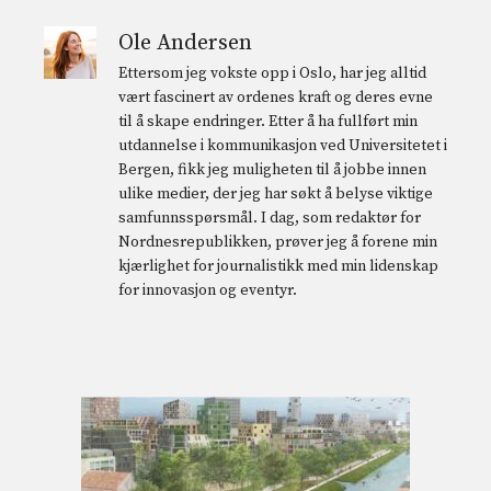
Ole Andersen
Ettersom jeg vokste opp i Oslo, har jeg alltid
vært fascinert av ordenes kraft og deres evne
til å skape endringer. Etter å ha fullført min
utdannelse i kommunikasjon ved Universitetet i
Bergen, fikk jeg muligheten til å jobbe innen
ulike medier, der jeg har søkt å belyse viktige
samfunnsspørsmål. I dag, som redaktør for
Nordnesrepublikken, prøver jeg å forene min
kjærlighet for journalistikk med min lidenskap
for innovasjon og eventyr.