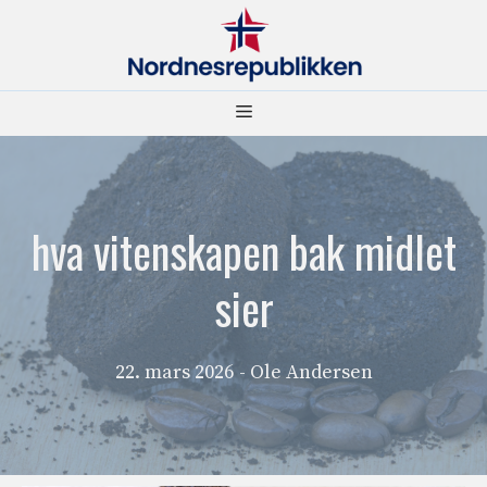
Hopp
til
innhold
Meny
hva vitenskapen bak midlet
sier
22. mars 2026
- Ole Andersen