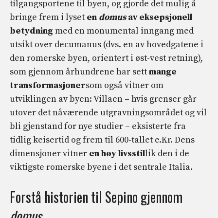
tilgangsportene til byen, og gjorde det mulig å
bringe frem i lyset
en
domus
av eksepsjonell
betydning
med en monumental inngang med
utsikt over decumanus (dvs. en av hovedgatene i
den romerske byen, orientert i øst-vest retning),
som gjennom århundrene har sett
mange
transformasjoner
som også vitner om
utviklingen av byen: Villaen – hvis grenser går
utover det nåværende utgravningsområdet og vil
bli gjenstand for nye studier – eksisterte fra
tidlig keisertid og frem til 600-tallet e.Kr. Dens
dimensjoner vitner
en høy livsstil
lik den i de
viktigste romerske byene i det sentrale Italia.
Forstå historien til Sepino gjennom
domus