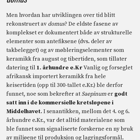
Men hvordan har utviklingen over tid blitt
rekonstruert av
domus
? De eldste fasene av
komplekset er dokumentert både av strukturelle
elementer som antefiksene (dvs. deler av
takbelegget) og av møbleringselementer som
keramikk fra august og tibertiden, som tillater
datering til
1. århundre e.Kr
Vanlig og forseglet
afrikansk importert keramikk fra hele
keisertiden (opp til 300-tallet e.Kr.) ble derfor
funnet, noe som bekrefter at
Saepinum
er
godt
satt inn i de kommersielle kretsløpene i
Middelhavet
. I senantikken, mellom det 4. og 6.
århundre e.Kr., var det alltid materialene som
ble funnet som signaliserte forskerne en ny bruk
av miljøene til produksjon og lagringsformål.