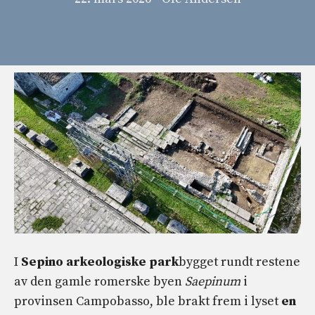
I
Sepino arkeologiske park
bygget rundt restene
av den gamle romerske byen
Saepinum
i
provinsen Campobasso, ble brakt frem i lyset
en