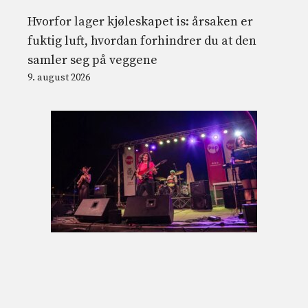
Hvorfor lager kjøleskapet is: årsaken er
fuktig luft, hvordan forhindrer du at den
samler seg på veggene
9. august 2026
Alt du trenger å vite om Cabo de Pop-
festivalen i august
9. august 2026