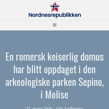
Hopp
til
innhold
Meny
En romersk keiserlig domus
har blitt oppdaget i den
arkeologiske parken Sepino,
i Molise
22. mars 2026
- Ole Andersen