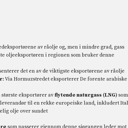
deksportørene av råolje og, men i mindre grad, gass
ste oljeeksportøren i regionen som bruker denne
nterer det en av de viktigste eksportørene av råolje
r
: Via Hormuzstredet eksporterer De forente arabiske
 største eksportører av
flytende naturgass (LNG)
som
everandør til en rekke europeiske land, inkludert Ita
lig olje over sundet
ere
som passerer gjennom denne sjøgangen leder mot