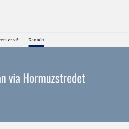
em er vi?
Kontakt
ran via Hormuzstredet