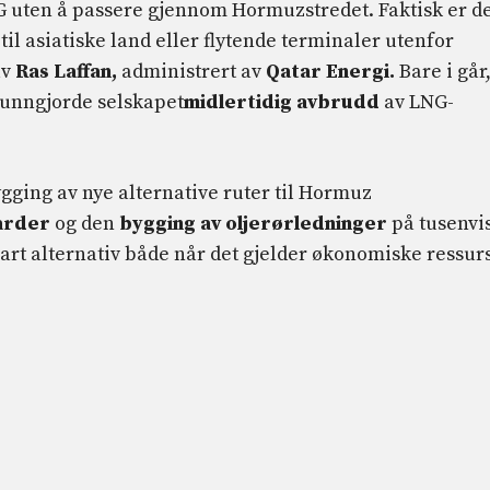
 uten å passere gjennom Hormuzstredet. Faktisk er d
il asiatiske land eller flytende terminaler utenfor
av
Ras Laffan,
administrert av
Qatar Energi.
Bare i går
unngjorde selskapet
midlertidig avbrudd
av LNG-
 bygging av nye alternative ruter til Hormuz
iarder
og den
bygging av oljerørledninger
på tusenvi
art alternativ både når det gjelder økonomiske ressur