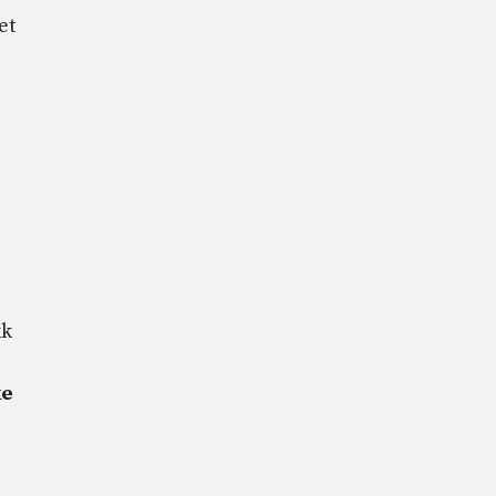
et
kk
ke