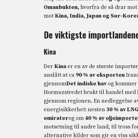
Omanbukten,
hvorfra de så drar mot 
mot
Kina, India, Japan og Sør-Kore
De viktigste importlandene
Kina
Der
Kina
er en av de største importø
anslått at ca
90 % av eksporten
Irans
gjennom
Det indiske hav
og kommer
Hormuzstredet brukt til handel med k
gjennom regionen. En nedleggelse a
energisikkerhet: nesten
30 % av LN
emirater
og om
40 % av oljeimport
motsetning til andre land, til tross fo
alternative kilder som gir en viss s