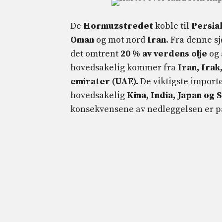
De
Hormuzstredet
koble til
Persia
Oman
og mot nord
Iran
. Fra denne s
det omtrent
20 % av verdens olje
og
hovedsakelig kommer fra
Iran, Irak
emirater (UAE).
De viktigste importø
hovedsakelig
Kina, India, Japan og
konsekvensene av nedleggelsen er på