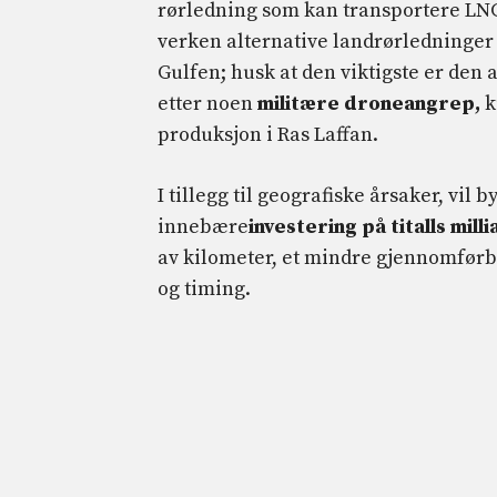
rørledning som kan transportere LNG
verken alternative landrørledninger t
Gulfen; husk at den viktigste er den 
etter noen
militære droneangrep,
k
produksjon i Ras Laffan.
I tillegg til geografiske årsaker, vil
innebære
investering på titalls mill
av kilometer, et mindre gjennomførb
og timing.