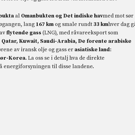
bukta
al
Omanbukten og Det indiske hav
med mot sør
jøgangen, lang
167 km
og smale rundt
33 km
hver dag g
 av
flytende gass
(LNG), med råvareeksport som
, Qatar, Kuwait, Saudi-Arabia, De forente arabiske
rene av iransk olje og gass er
asiatiske land
:
 Sør-Korea
. La oss se i detalj hva de direkte
 energiforsyningen til disse landene.