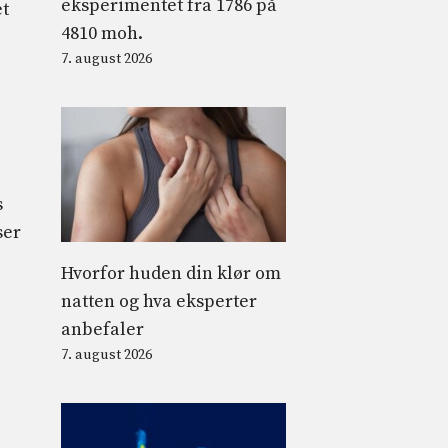
eksperimentet fra 1786 på
et
4810 moh.
7. august 2026
,
s
ser
Hvorfor huden din klør om
natten og hva eksperter
anbefaler
7. august 2026