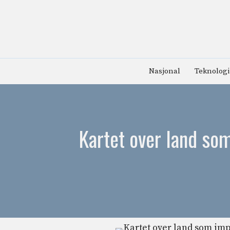
Hopp
til
innhold
Nasjonal
Teknologi
Kartet over land som