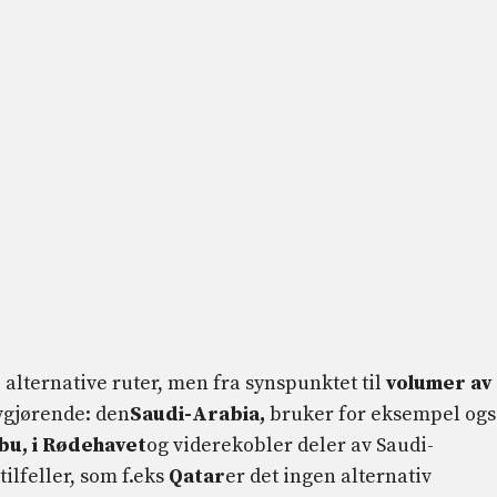
 alternative ruter, men fra synspunktet til
volumer av
vgjørende: den
Saudi-Arabia,
bruker for eksempel og
bu, i Rødehavet
og viderekobler deler av Saudi-
ilfeller, som f.eks
Qatar
er det ingen alternativ