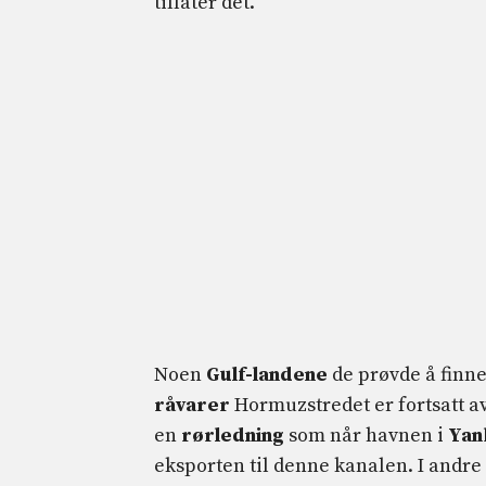
tillater det.
Noen
Gulf-landene
de prøvde å finne
råvarer
Hormuzstredet er fortsatt a
en
rørledning
som når havnen i
Yan
eksporten til denne kanalen. I andre t