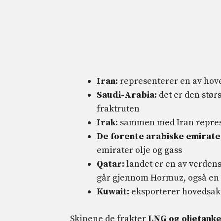
Iran:
representerer en av hove
Saudi-Arabia:
det er den stør
fraktruten
Irak
: sammen med Iran represe
De forente arabiske emirate
emirater olje og gass
Qatar:
landet er en av verdens
går gjennom Hormuz, også en l
Kuwait:
eksporterer hovedsake
Skipene de frakter
LNG og oljetank