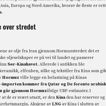
Asia, Europa og Nord-Amerika, hvorav de fleste er rett
a
.
 over stredet
rene av olje fra Iran gjennom Hormuzstredet: det er
ke oljeselskaper er på vei til landet og passerer
 inn
Sør-Kinahavet
. Allerede i antikken ble
eramikk, elfenben, silke og tekstiler fra Kina som gi
v
Hormuz
ville legge en belastning på Kinas
G-importen kommer fra Qatar og De forente arabis
en går gjennom Hormuz
ifølge UBP-estimater. I
r at de er svært utsatt, er den
Kina
den har reserver og
ikkerhetsmargin. Aksjene av
LNG
av Kina i slutten av