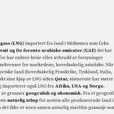
rgass (LNG)
importert fra land i Midtøsten som f.eks
uwait og De forente arabiske emirater (UAE)
det har
for har enhver krise eller avbrudd av forsyninger
sekvenser for markedene, hovedsakelig asiatiske. Når
peiske land (hovedsakelig Frankrike, Tyskland, Italia,
økt sine kjøp av LNG siden
Qatar,
sistnevnte har større
 og importerer også LNG fra
Afrika, USA og Norge.
 av grunner
geografisk og økonomisk.
Fra et geograf
este
naturlig utløp
for nesten alle produserende land i
da det ikke er noen annen naturlig maritim passasje so