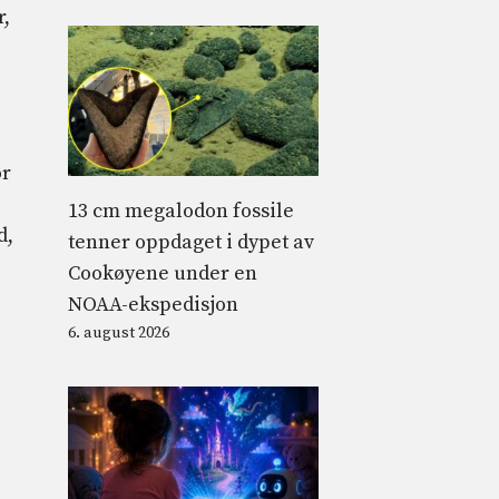
r,
or
13 cm megalodon fossile
d,
tenner oppdaget i dypet av
Cookøyene under en
NOAA-ekspedisjon
6. august 2026