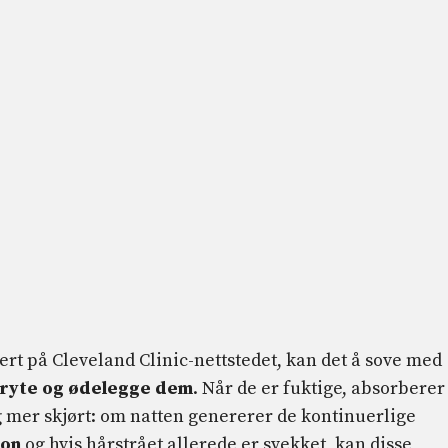
tert på Cleveland Clinic-nettstedet, kan det å sove med
 bryte og ødelegge dem
. Når de er fuktige, absorberer
ig mer skjørt: om natten genererer de kontinuerlige
jon
og hvis hårstrået allerede er svekket, kan disse