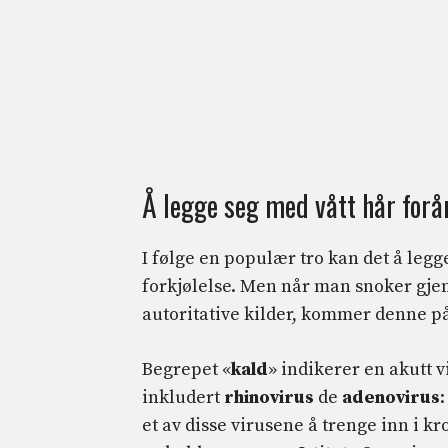
Å legge seg med vått hår forår
I følge en populær tro kan det å leg
forkjølelse. Men når man snoker gj
autoritative kilder, kommer denne på
Begrepet «
kald
» indikerer en akutt v
inkludert
rhinovirus
de
adenovirus
et av disse virusene å trenge inn i kr