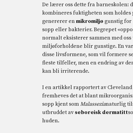
De lærer oss dette fra barneskolen: d
kombineres fuktigheten som holdes 
genererer en
mikromiljø
gunstig for
sopp eller bakterier. Begrepet «opp
normalt eksisterer sammen med oss ​
miljøforholdene blir gunstige. En va
disse livsformene, som vil formere s
fleste tilfeller, men en endring av d
kan bli irriterende.
I en artikkel rapportert av Clevelan
fremheves det at blant mikroorganis
sopp kjent som
Malassezia
naturlig ti
utbruddet av
seboreisk dermatitt
so
huden.