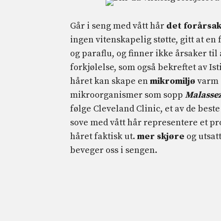
Går i seng med vått hår
det forårsak
ingen vitenskapelig støtte, gitt at en
og paraflu, og finner ikke årsaker ti
forkjølelse, som også bekreftet av Ist
håret kan skape en
mikromiljø
varm o
mikroorganismer som sopp
Malassez
følge Cleveland Clinic, et av de bes
sove med vått hår representere et prob
håret faktisk ut.
mer skjøre
og utsat
beveger oss i sengen.