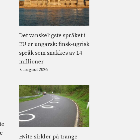
Det vanskeligste språket i
EU er ungarsk: finsk-ugrisk
språk som snakkes av 14
millioner
7. august 2026
te
se
Hvite sirkler på trange