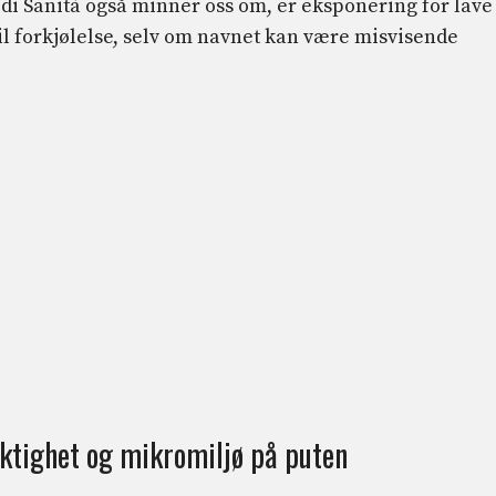
 di Sanità også minner oss om, er eksponering for lave
il forkjølelse, selv om navnet kan være misvisende
fuktighet og mikromiljø på puten