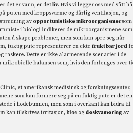
er det er vann, er det
liv
. Hvis vi legger oss med vått hå
på puten med kroppsvarme og dårlig ventilasjon, og
 spredning av
opportunistiske mikroorganismer
som
ortunist» i biologi indikerer de mikroorganismene som
​uten å skape problemer, men som kan spre seg når
rm, fuktig pute representerer en ekte
fruktbar jord
f
eg raskere. Dette er ikke alarmerende scenarier i de
en mikrobielle balansen som, hvis den forlenges over ti
d Clinic, et amerikansk medisinsk og forskningssenter,
mene som kan formere seg på en fuktig pute er det en
lstede i hodebunnen, men som i overkant kan bidra til
m kan tilskrives irritasjon, kløe og
deskvamering
av