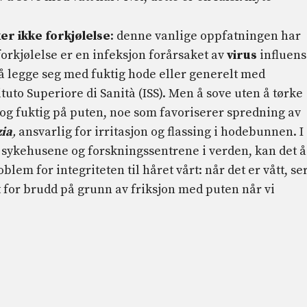
er ikke forkjølelse
: denne vanlige oppfatningen har
 forkjølelse er en infeksjon forårsaket av
virus
influens
l å legge seg med fuktig hode eller generelt med
ituto Superiore di Sanità (ISS). Men å sove uten å tørke
g fuktig på puten, noe som favoriserer spredning av
ia
,
ansvarlig for irritasjon og flassing i hodebunnen. I
te sykehusene og forskningssentrene i verden, kan det å
lem for integriteten til håret vårt: når det er vått, se
t for brudd på grunn av friksjon med puten når vi