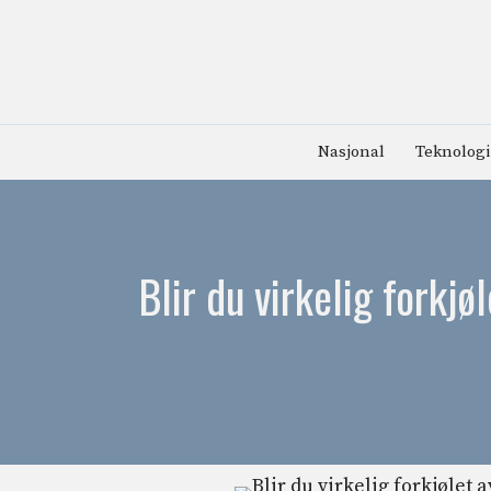
Hopp
til
innhold
Nasjonal
Teknologi
Blir du virkelig forkjø