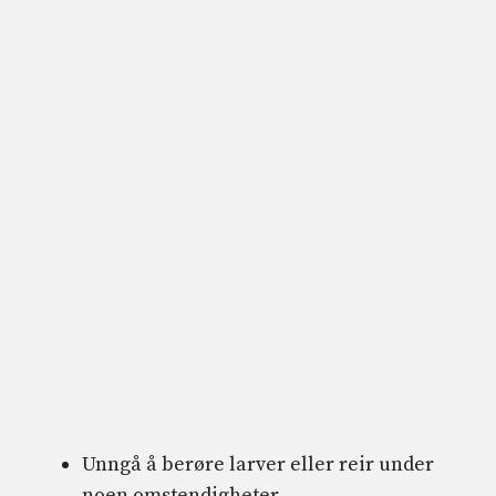
Unngå å berøre larver eller reir under
noen omstendigheter