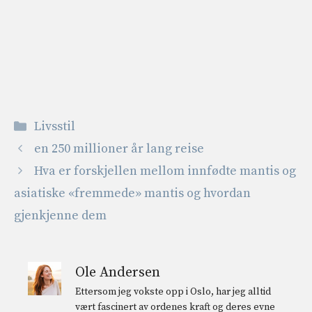
Kategorier
Livsstil
en 250 millioner år lang reise
Hva er forskjellen mellom innfødte mantis og
asiatiske «fremmede» mantis og hvordan
gjenkjenne dem
Ole Andersen
Ettersom jeg vokste opp i Oslo, har jeg alltid
vært fascinert av ordenes kraft og deres evne