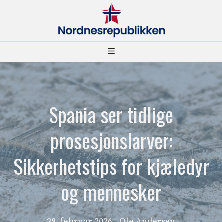
Hopp
til
innhold
Meny
Spania ser tidlige
prosesjonslarver:
Sikkerhetstips for kjæledyr
og mennesker
28. februar 2026
- Ole Andersen