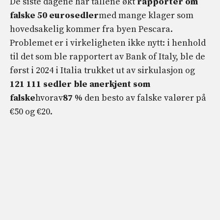
De siste dagene har tallene økt
rapporter om
falske 50 eurosedler
med mange klager som
hovedsakelig kommer fra byen Pescara.
Problemet er i virkeligheten ikke nytt: i henhold
til det som ble rapportert av Bank of Italy, ble de
først i 2024 i Italia trukket ut av sirkulasjon og
121 111 sedler ble anerkjent som
falske
hvorav
87 %
den besto av falske valører på
€50 og €20.