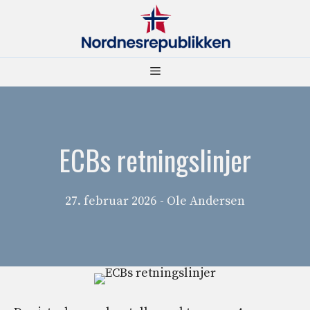
Hopp
til
innhold
Meny
ECBs retningslinjer
27. februar 2026
- Ole Andersen