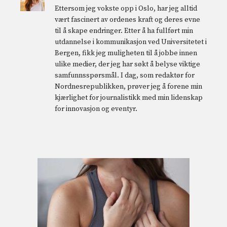
Ettersom jeg vokste opp i Oslo, har jeg alltid
vært fascinert av ordenes kraft og deres evne
til å skape endringer. Etter å ha fullført min
utdannelse i kommunikasjon ved Universitetet i
Bergen, fikk jeg muligheten til å jobbe innen
ulike medier, der jeg har søkt å belyse viktige
samfunnsspørsmål. I dag, som redaktør for
Nordnesrepublikken, prøver jeg å forene min
kjærlighet for journalistikk med min lidenskap
for innovasjon og eventyr.