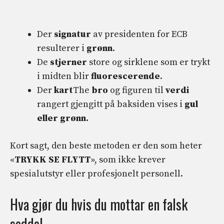
Der
signatur
av presidenten for ECB
resulterer i
grønn
.
De
stjerner
store og sirklene som er trykt
i midten blir
fluorescerende
.
Der
kart
The
bro
og figuren til
verdi
rangert gjengitt på baksiden vises i
gul
eller grønn.
Kort sagt, den beste metoden er den som heter
«
TRYKK SE FLYTT
», som ikke krever
spesialutstyr eller profesjonelt personell.
Hva gjør du hvis du mottar en falsk
seddel