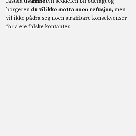
fastslå
usannhet
vil seddelen bli ødelagt og
borgeren
du vil ikke motta noen refusjon,
men
vil ikke pådra seg noen straffbare konsekvenser
for å eie falske kontanter.