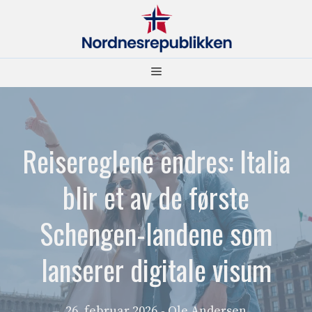
Hopp
til
innhold
Meny
Reisereglene endres: Italia
blir et av de første
Schengen-landene som
lanserer digitale visum
26. februar 2026
- Ole Andersen