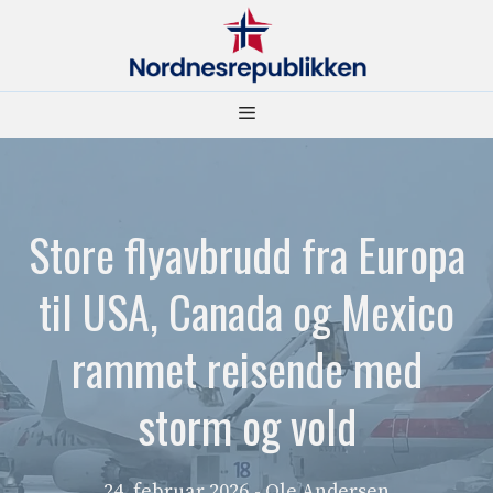
Hopp
til
innhold
Meny
Store flyavbrudd fra Europa
til USA, Canada og Mexico
rammet reisende med
storm og vold
24. februar 2026
- Ole Andersen