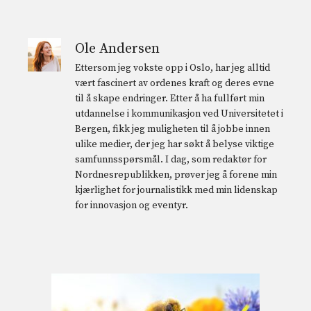
Ole Andersen
Ettersom jeg vokste opp i Oslo, har jeg alltid
vært fascinert av ordenes kraft og deres evne
til å skape endringer. Etter å ha fullført min
utdannelse i kommunikasjon ved Universitetet i
Bergen, fikk jeg muligheten til å jobbe innen
ulike medier, der jeg har søkt å belyse viktige
samfunnsspørsmål. I dag, som redaktør for
Nordnesrepublikken, prøver jeg å forene min
kjærlighet for journalistikk med min lidenskap
for innovasjon og eventyr.