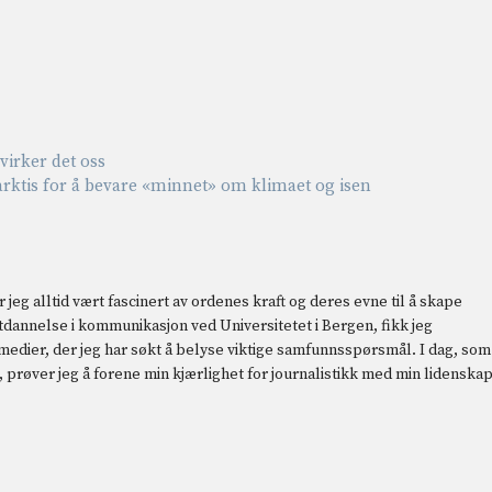
irker det oss
arktis for å bevare «minnet» om klimaet og isen
 jeg alltid vært fascinert av ordenes kraft og deres evne til å skape
 utdannelse i kommunikasjon ved Universitetet i Bergen, fikk jeg
 medier, der jeg har søkt å belyse viktige samfunnsspørsmål. I dag, som
prøver jeg å forene min kjærlighet for journalistikk med min lidenska