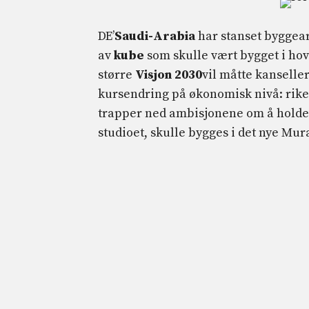
DE’
Saudi-Arabia
har stanset byggea
av
kube
som skulle vært bygget i ho
større
Visjon 2030
vil måtte kanseller
kursendring på økonomisk nivå: rike
trapper ned ambisjonene om å holde
studioet, skulle bygges i det nye Mu