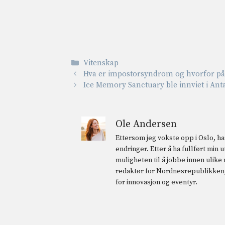
Kategorier
Vitenskap
Hva er impostorsyndrom og hvorfor påv
Ice Memory Sanctuary ble innviet i Ant
Ole Andersen
Ettersom jeg vokste opp i Oslo, har
endringer. Etter å ha fullført min
muligheten til å jobbe innen ulike
redaktør for Nordnesrepublikken, 
for innovasjon og eventyr.