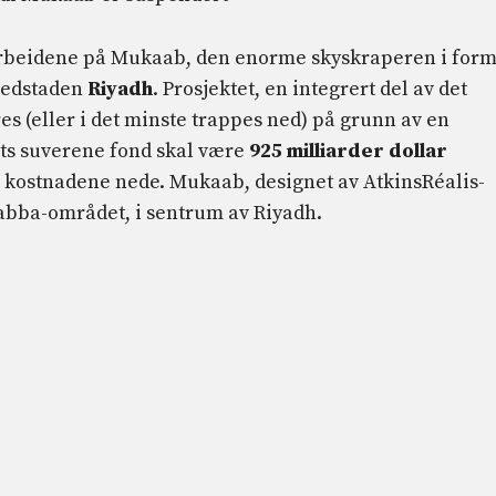
rbeidene på Mukaab, den enorme skyskraperen i for
vedstaden
Riyadh
. Prosjektet, en integrert del av det
es (eller i det minste trappes ned) på grunn av en
ts suverene fond skal være
925 milliarder dollar
 kostnadene nede. Mukaab, designet av AtkinsRéalis-
rabba-området, i sentrum av Riyadh.