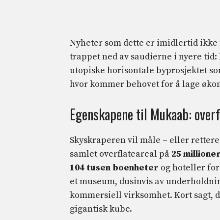
Nyheter som dette er imidlertid ikke 
trappet ned av saudierne i nyere tid:
utopiske horisontale byprosjektet so
hvor kommer behovet for å lage økon
Egenskapene til Mukaab: overf
Skyskraperen vil måle – eller rettere 
samlet overflateareal på
25 millione
104 tusen boenheter
og hoteller for
et museum, dusinvis av underholdni
kommersiell virksomhet. Kort sagt, det
gigantisk kube.