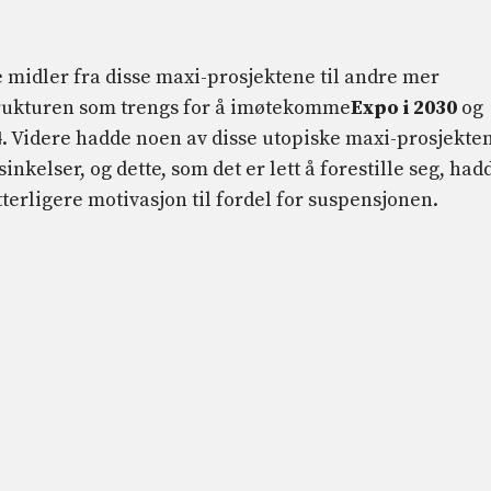
te midler fra disse maxi-prosjektene til andre mer
trukturen som trengs for å imøtekomme
Expo i 2030
og
4. Videre hadde noen av disse utopiske maxi-prosjekte
inkelser, og dette, som det er lett å forestille seg, had
tterligere motivasjon til fordel for suspensjonen.