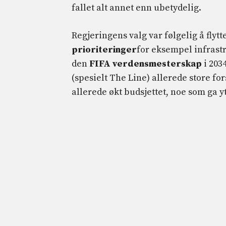
fallet alt annet enn ubetydelig.
Regjeringens valg var følgelig å flyt
prioriteringer
for eksempel infras
den
FIFA verdensmesterskap
i 203
(spesielt The Line) allerede store fors
allerede økt budsjettet, noe som ga y