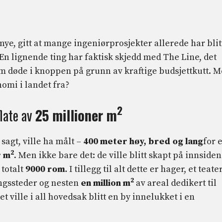
nye, gitt at mange ingeniørprosjekter allerede har blit
 En lignende ting har faktisk skjedd med The Line, det
m døde i knoppen på grunn av kraftige budsjettkutt. 
omi i landet fra?
2
late av
25 millioner m
sagt, ville ha målt –
400 meter høy, bred og lang
for e
2
r m
. Men ikke bare det: de ville blitt skapt på innsiden
 totalt
9000 rom
. I tillegg til alt dette er hager, et teater
2
ngssteder og nesten
en million m
av areal dedikert til
 ville i all hovedsak blitt en by innelukket i en