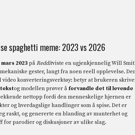
spise spaghetti meme: 2023 vs 2026
i
mars 2023
på
Reddit
viste en ugjenkjennelig Will Smit
 mekaniske gester, langt fra noen reell opplevelse. De
til video konverteringsverktøy: betyr at brukeren skrive
tekst
og modellen prøver å
forvandle det til levende
rovekkende nettopp fordi den menneskelige hjernen er
kter og hverdagslige handlinger som å spise. Det er
 seg raskt, og genererte en blanding av munterhet og
f for parodier og diskusjoner av ulike slag.