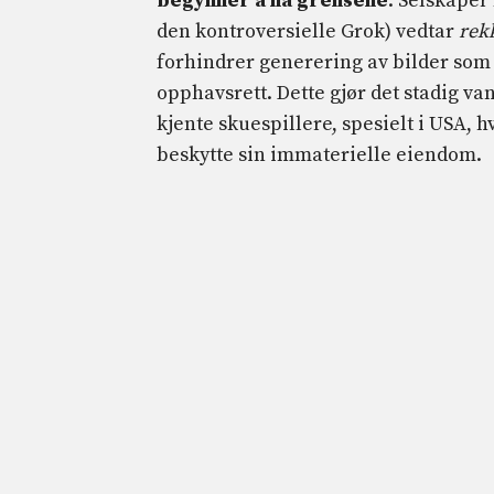
begynner å nå grensene
. Selskaper
den kontroversielle Grok) vedtar
rek
forhindrer generering av bilder som 
opphavsrett. Dette gjør det stadig 
kjente skuespillere, spesielt i USA,
beskytte sin immaterielle eiendom.