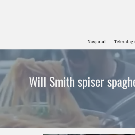
Hopp
til
innhold
Nasjonal
Teknologi
Will Smith spiser spaghe