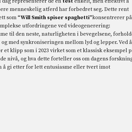
 i dag representerer de en
test
enkelt, men effektivt å
lere menneskelig atferd har forbedret seg. Dette rent
ett som
“Will Smith spiser spaghetti”
konsentrerer på
omplekse utfordringene ved videogenerering:
e til den neste, naturligheten i bevegelsene, forhold
l og med synkroniseringen mellom lyd og lepper. Ved å
or et klipp som i 2023 virket som et klassisk eksempel 
nde nivå, og hva dette forteller oss om dagens forsknin
 å gi etter for lett entusiasme eller tvert imot