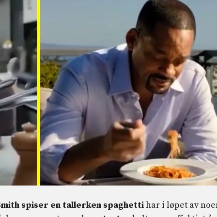
Smith spiser en tallerken spaghetti
har i løpet av noe