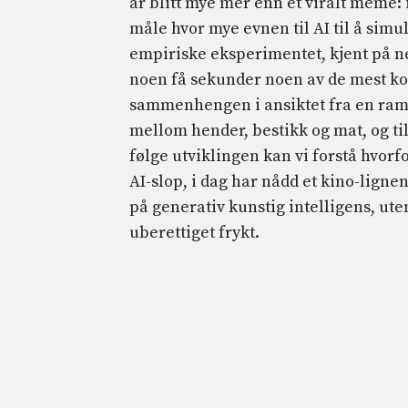
år blitt mye mer enn et viralt meme:
måle hvor mye evnen til AI til å simu
empiriske eksperimentet, kjent på n
noen få sekunder noen av de mest k
sammenhengen i ansiktet fra en ramm
mellom hender, bestikk og mat, og ti
følge utviklingen kan vi forstå hvorf
AI-slop, i dag har nådd et kino-ligne
på generativ kunstig intelligens, uten
uberettiget frykt.