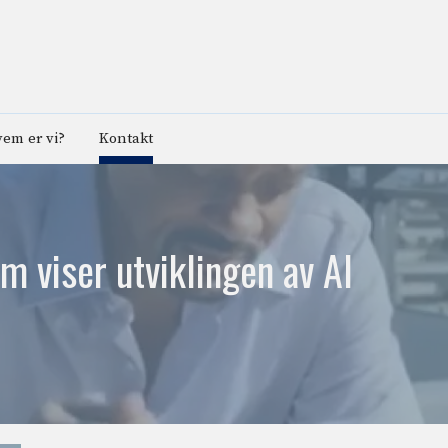
em er vi?
Kontakt
m viser utviklingen av AI