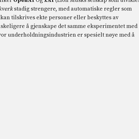
 liker
OpenAI
Og
xAI
(Elon Musks selskap som utvikle
kverk
stadig strengere, med automatiske regler som
kan tilskrives ekte personer eller beskyttes av
vanskeligere å gjenskape det samme eksperimentet med
 hvor underholdningsindustrien er spesielt nøye med å