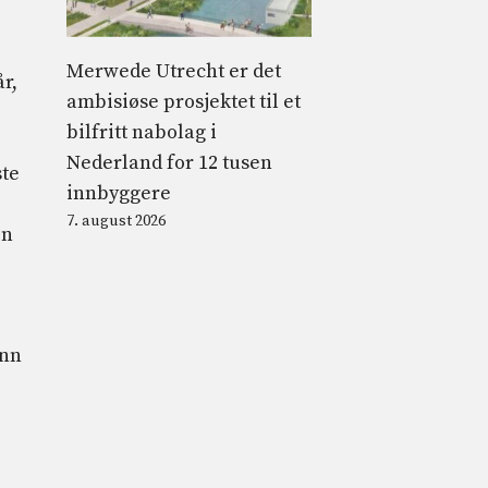
Merwede Utrecht er det
r,
ambisiøse prosjektet til et
bilfritt nabolag i
Nederland for 12 tusen
ste
innbyggere
7. august 2026
en
ann