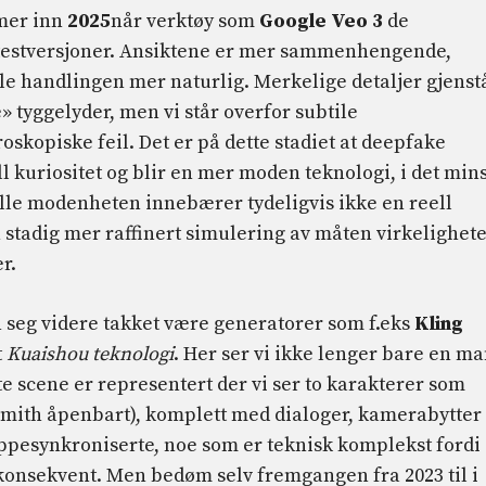
mer inn
2025
når verktøy som
Google Veo 3
de
testversjoner. Ansiktene er mer sammenhengende,
e handlingen mer naturlig. Merkelige detaljer gjenstå
tyggelyder, men vi står overfor subtile
kopiske feil. Det er på dette stadiet at deepfake
l kuriositet og blir en mer moden teknologi, i det min
elle modenheten innebærer tydeligvis ikke en reell
n stadig mer raffinert simulering av måten virkelighet
r.
en seg videre takket være generatorer som f.eks
Kling
t
Kuaishou teknologi
. Her ser vi ikke lenger bare en m
 scene er representert der vi ser to karakterer som
l Smith åpenbart), komplett med dialoger, kamerabytter
eppesynkroniserte, noe som er teknisk komplekst fordi
 konsekvent. Men bedøm selv fremgangen fra 2023 til i