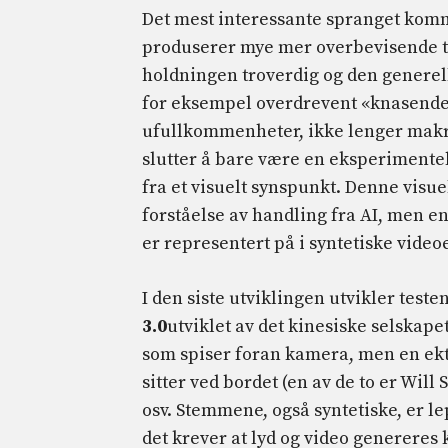
Det mest interessante spranget kom
produserer mye mer overbevisende 
holdningen troverdig og den generell
for eksempel overdrevent «knasende» 
ufullkommenheter, ikke lenger makros
slutter å bare være en eksperimentel
fra et visuelt synspunkt. Denne visu
forståelse av handling fra AI, men e
er representert på i syntetiske videoe
I den siste utviklingen utvikler test
3.0
utviklet av det kinesiske selskape
som spiser foran kamera, men en ekte
sitter ved bordet (en av de to er Wil
osv. Stemmene, også syntetiske, er l
det krever at lyd og video genereres