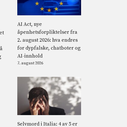
AI Act, nye
åpenhetsforpliktelser fra
et
2. august 2026: hva endres
for dypfalske, chatboter og
på
AI-innhold
g
7. august 2026
Selvmord i Italia: 4 av 5 er