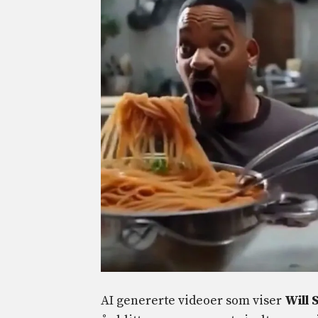
AI genererte videoer som viser
Will 