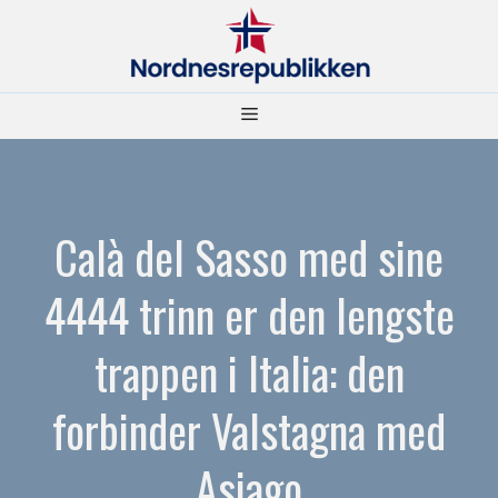
Hopp
til
innhold
Meny
Calà del Sasso med sine
4444 trinn er den lengste
trappen i Italia: den
forbinder Valstagna med
Asiago