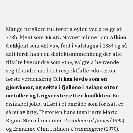
Mange turgåere fullfører sløyfen ved å følge sti
778b, kjent som
Vù sti
. Navnet minner om
Albino
Celi
kjent som «El Vu», født i Valstagna i 1884 og så
kalt fordi han i en dialektsammenheng der alle
tiltalte hverandre som «tu», valgte å henvende
seg til andre med det respektfulle «du». Etter
første verdenskrig Celi
han levde som en
gjenvinner, og søkte i fjellene i Asiago etter
metaller og krigsrester etter konflikten
. En
risikabel jobb, utført i et område som fortsatt er
såret av krig. Historien hans inspirerte Mario
Rigoni Stern i romanen
Årstidene til James
(1995)
og Ermanno Olmi i filmen
Utvinningene
(1970).