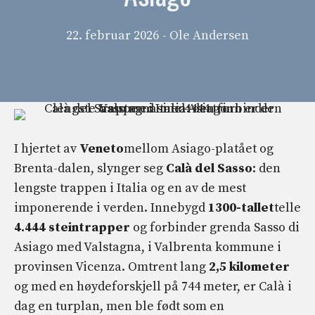
22. februar 2026
- Ole Andersen
I hjertet av
Veneto
mellom Asiago-platået og
Brenta-dalen, slynger seg
Calà del Sasso
: den
lengste trappen i Italia og en av de mest
imponerende i verden. Innebygd
1300-tallet
telle
4.444 steintrapper
og forbinder grenda Sasso di
Asiago med Valstagna, i Valbrenta kommune i
provinsen Vicenza. Omtrent lang
2,5 kilometer
og med en høydeforskjell på 744 meter, er Calà i
dag en turplan, men ble født som en