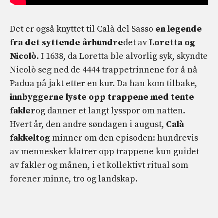
Det er også knyttet til Calà del Sasso
en legende
fra det syttende århundre
det av
Loretta og
Nicolò
. I 1638, da Loretta ble alvorlig syk, skyndte
Nicolò seg ned de 4444 trappetrinnene for å nå
Padua på jakt etter en kur. Da han kom tilbake,
innbyggerne lyste opp trappene med tente
fakler
og danner et langt lysspor om natten.
Hvert år, den andre søndagen i august,
Calà
fakkeltog
minner om den episoden: hundrevis
av mennesker klatrer opp trappene kun guidet
av fakler og månen, i et kollektivt ritual som
forener minne, tro og landskap.