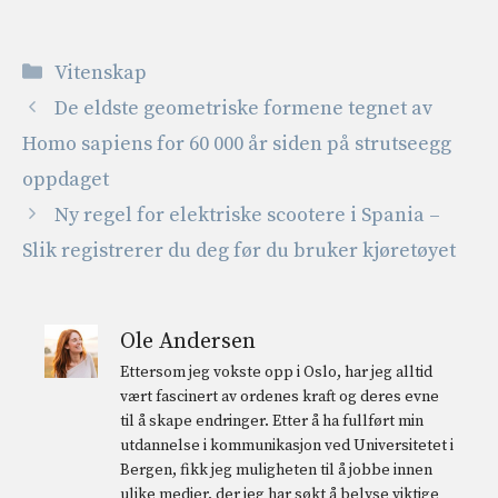
Kategorier
Vitenskap
De eldste geometriske formene tegnet av
Homo sapiens for 60 000 år siden på strutseegg
oppdaget
Ny regel for elektriske scootere i Spania –
Slik registrerer du deg før du bruker kjøretøyet
Ole Andersen
Ettersom jeg vokste opp i Oslo, har jeg alltid
vært fascinert av ordenes kraft og deres evne
til å skape endringer. Etter å ha fullført min
utdannelse i kommunikasjon ved Universitetet i
Bergen, fikk jeg muligheten til å jobbe innen
ulike medier, der jeg har søkt å belyse viktige