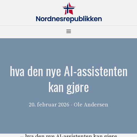
Hopp
til
innhold
Meny
hva den nye AI-assistenten
kan gjøre
20. februar 2026
- Ole Andersen