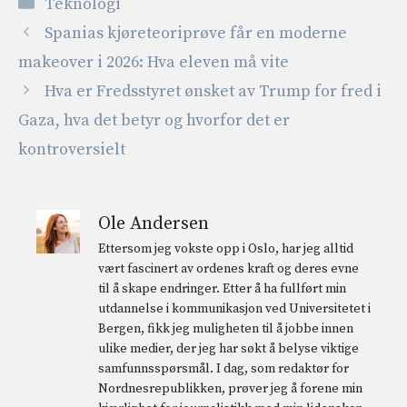
Kategorier
Teknologi
Spanias kjøreteoriprøve får en moderne
makeover i 2026: Hva eleven må vite
Hva er Fredsstyret ønsket av Trump for fred i
Gaza, hva det betyr og hvorfor det er
kontroversielt
Ole Andersen
Ettersom jeg vokste opp i Oslo, har jeg alltid
vært fascinert av ordenes kraft og deres evne
til å skape endringer. Etter å ha fullført min
utdannelse i kommunikasjon ved Universitetet i
Bergen, fikk jeg muligheten til å jobbe innen
ulike medier, der jeg har søkt å belyse viktige
samfunnsspørsmål. I dag, som redaktør for
Nordnesrepublikken, prøver jeg å forene min