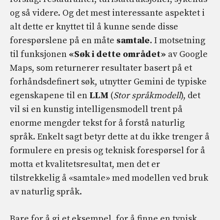
og så videre. Og det mest interessante aspektet i
alt dette er knyttet til å kunne sende disse
forespørslene på en måte
samtale
. I motsetning
til funksjonen
«Søk i dette området»
av Google
Maps, som returnerer resultater basert på et
forhåndsdefinert søk, utnytter Gemini de typiske
egenskapene til en
LLM
(
Stor språkmodell
), det
vil si en kunstig intelligensmodell trent på
enorme mengder tekst for å forstå naturlig
språk. Enkelt sagt betyr dette at du ikke trenger å
formulere en presis og teknisk forespørsel for å
motta et kvalitetsresultat, men det er
tilstrekkelig å «samtale» med modellen ved bruk
av naturlig språk.
Bare for å gi et eksempel, for å finne en typisk